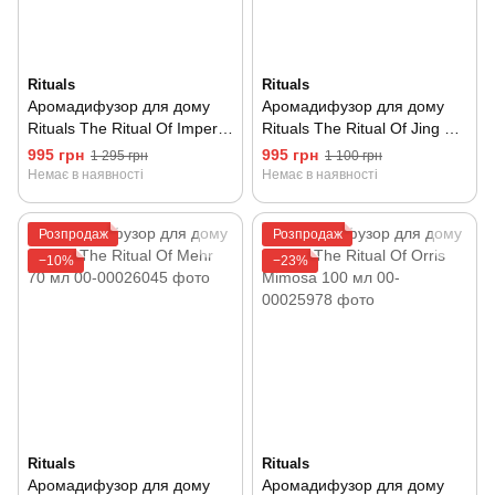
Rituals
Rituals
Аромадифузор для дому
Аромадифузор для дому
Rituals The Ritual Of Imperial
Rituals The Ritual Of Jing 70
Rose 100 мл
мл
995 грн
995 грн
1 295 грн
1 100 грн
Немає в наявності
Немає в наявності
Розпродаж
Розпродаж
−10%
−23%
Rituals
Rituals
Аромадифузор для дому
Аромадифузор для дому