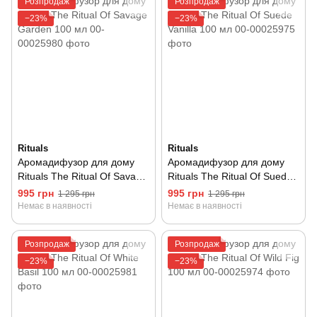
Розпродаж
Розпродаж
−23%
−23%
Rituals
Rituals
Аромадифузор для дому
Аромадифузор для дому
Rituals The Ritual Of Savage
Rituals The Ritual Of Suede
Garden 100 мл
Vanilla 100 мл
995 грн
995 грн
1 295 грн
1 295 грн
Немає в наявності
Немає в наявності
Розпродаж
Розпродаж
−23%
−23%