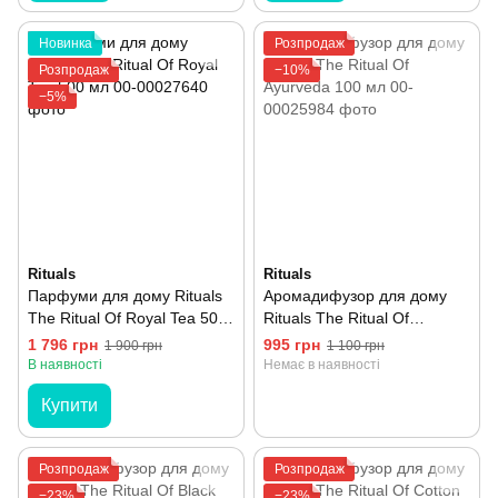
Новинка
Розпродаж
Розпродаж
−10%
−5%
Rituals
Rituals
Парфуми для дому Rituals
Аромадифузор для дому
The Ritual Of Royal Tea 500
Rituals The Ritual Of
мл
Ayurveda 100 мл
1 796 грн
995 грн
1 900 грн
1 100 грн
В наявності
Немає в наявності
Купити
Розпродаж
Розпродаж
−23%
−23%