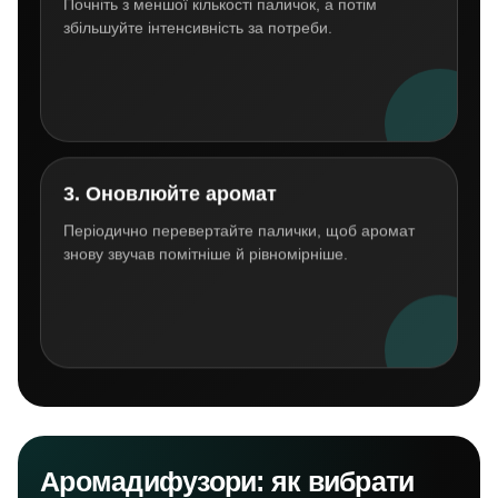
Почніть з меншої кількості паличок, а потім
збільшуйте інтенсивність за потреби.
3. Оновлюйте аромат
Періодично перевертайте палички, щоб аромат
знову звучав помітніше й рівномірніше.
Аромадифузори: як вибрати