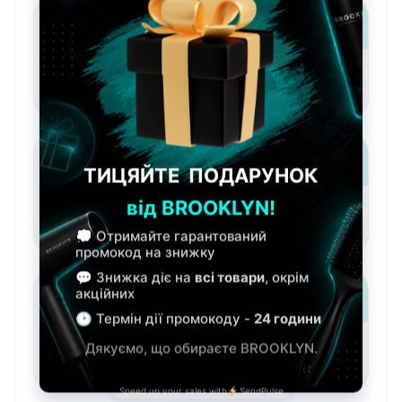
Для салону краси
Аромати, які допомагають створити відчуття
чистоти, комфорту та професійного сервісу.
Для подарунка
Стильний варіант для новосілля, свята, подяки,
компліменту або красивого жесту.
Свіжі аромати
Підходять для тих, хто любить легкість, чистоту,
прохолоду та ненав’язний шлейф.