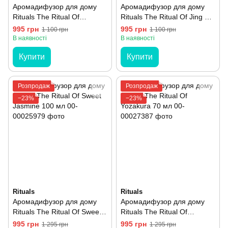
Аромадифузор для дому
Аромадифузор для дому
Rituals The Ritual Of
Rituals The Ritual Of Jing 70
Hammam 70 мл
мл
995 грн
995 грн
1 100 грн
1 100 грн
В наявності
В наявності
Купити
Купити
Розпродаж
Розпродаж
−23%
−23%
Rituals
Rituals
Аромадифузор для дому
Аромадифузор для дому
Rituals The Ritual Of Sweet
Rituals The Ritual Of
Jasmine 100 мл
Yozakura 70 мл
995 грн
995 грн
1 295 грн
1 295 грн