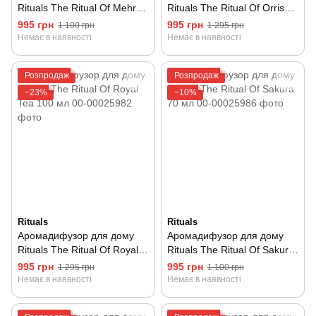
Rituals The Ritual Of Mehr
Rituals The Ritual Of Orris
70 мл
Mimosa 100 мл
995 грн
995 грн
1 100 грн
1 295 грн
Немає в наявності
Немає в наявності
Розпродаж
Розпродаж
−23%
−10%
Rituals
Rituals
Аромадифузор для дому
Аромадифузор для дому
Rituals The Ritual Of Royal
Rituals The Ritual Of Sakura
Tea 100 мл
70 мл
995 грн
995 грн
1 295 грн
1 100 грн
Немає в наявності
Немає в наявності