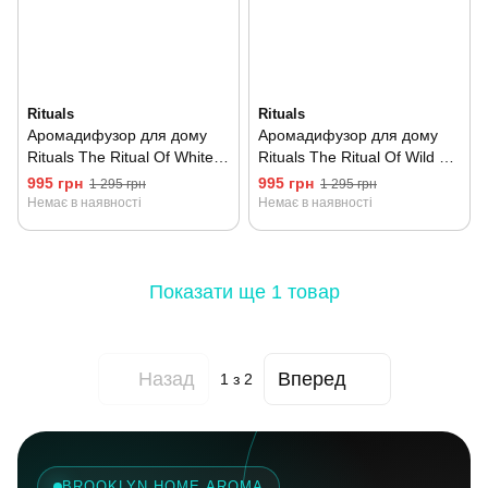
Rituals
Rituals
Аромадифузор для дому
Аромадифузор для дому
Rituals The Ritual Of White
Rituals The Ritual Of Wild Fig
Basil 100 мл
100 мл
995 грн
995 грн
1 295 грн
1 295 грн
Немає в наявності
Немає в наявності
Показати ще 1 товар
Назад
Вперед
1
з 2
BROOKLYN HOME AROMA