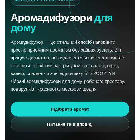
Аромадифузори
для
дому
Аромадифузор — це стильний спосіб наповнити
простір приємним ароматом без зайвих зусиль. Він
працює делікатно, виглядає естетично та допомагає
створити потрібний настрій у кімнаті, салоні, офісі,
ванній, спальні чи зоні відпочинку. У BROOKLYN
зібрані аромадифузори для дому, робочого простору,
подарунків і красивої атмосфери щодня.
Підібрати аромат
Питання та відповіді