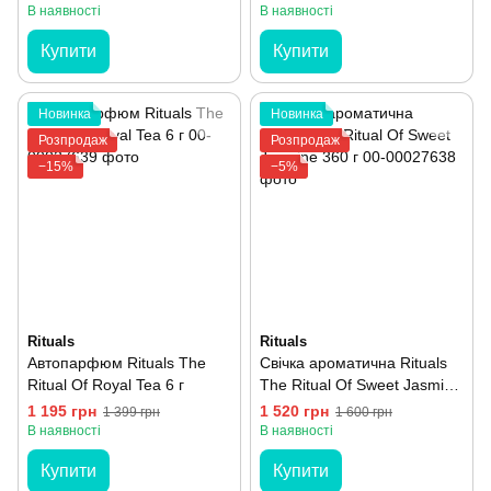
В наявності
В наявності
Купити
Купити
Новинка
Новинка
Розпродаж
Розпродаж
−15%
−5%
Rituals
Rituals
Автопарфюм Rituals The
Свічка ароматична Rituals
Ritual Of Royal Tea 6 г
The Ritual Of Sweet Jasmine
360 г
1 195 грн
1 520 грн
1 399 грн
1 600 грн
В наявності
В наявності
Купити
Купити