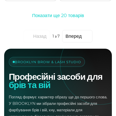
Показати ще 20 товарів
Назад
Вперед
1
з 7
BROOKLYN BROW & LASH STUDIO
Професійні засоби для
брів та вій
Погляд формує характер образу ще до першого слова.
У BROOKLYN ми зібрали професійні засоби для
фарбування брів і вій, хну, матеріали для