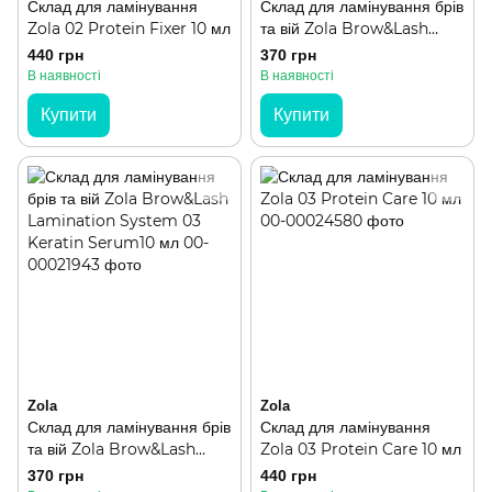
Склад для ламінування
Склад для ламінування брів
Zola 02 Protein Fixer 10 мл
та вій Zola Brow&Lash
Lamination System 02
440 грн
370 грн
Volume Fixer 10 мл
В наявності
В наявності
Купити
Купити
Zola
Zola
Склад для ламінування брів
Склад для ламінування
та вій Zola Brow&Lash
Zola 03 Protein Care 10 мл
Lamination System 03
370 грн
440 грн