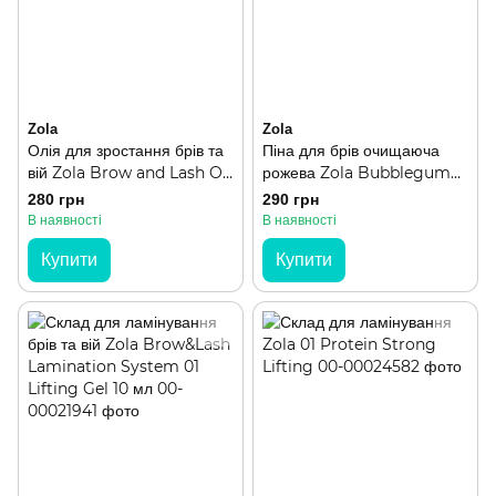
Zola
Zola
Олія для зростання брів та
Піна для брів очищаюча
вій Zola Brow and Lash Oil
рожева Zola Bubblegum
15 мл
Brow Cleansin 150 мл
280 грн
290 грн
В наявності
В наявності
Купити
Купити