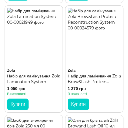
Zola
Zola
Набір для ламінування Zola
Набір для ламінування Zola
Lamination System
Brow&Lash Protein
Reconstruction System
1 050 грн
1 270 грн
В наявності
В наявності
Купити
Купити