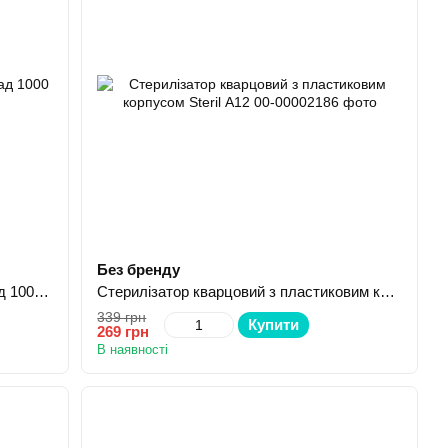
Без бренду
Засіб дезинфікуючий Сано Борербад 1000 мл
Стерилізатор кварцовий з пластиковим корпусом Steril А12
339 грн
Купити
269 грн
В наявності