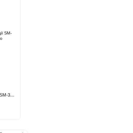
Сухожарова шафа для стерилізації SM-360C Чорний