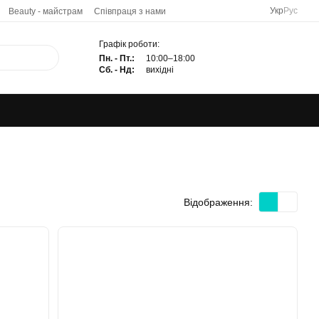
Укр
Рус
Beauty - майстрам
Співпраця з нами
Графік роботи:
Пн. - Пт.:
10:00–18:00
Сб. - Нд:
вихідні
Відображення: