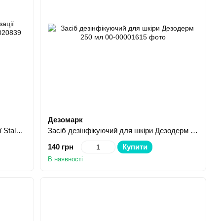
Дезомарк
Засіб для дезінфекції та стерилізації Staleks Pro Nano Steril 250 мл
Засіб дезінфікуючий для шкіри Дезодерм 250 мл
140 грн
Купити
В наявності