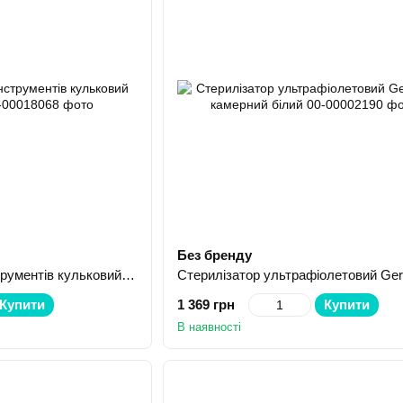
Без бренду
Стерилізатор для інструментів кульковий Біло-чорний
Купити
1 369 грн
Купити
В наявності