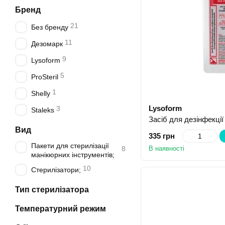
Бренд
21
Без бренду
11
Дезомарк
9
Lysoform
5
ProSteril
1
Shelly
Lysoform
3
Staleks
Вид
335 грн
Пакети для стерилізації
В наявності
8
манікюрних інструментів;
10
Стерилізатори;
Тип стерилізатора
Температурний режим