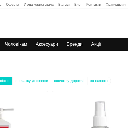
с
Оферта
Угода користувача
Відгуки
Блог
Контакти
Франчайзинг
Чоловікам
Аксесуари
Бренди
Акції
я
ністю
спочатку дешевше
спочатку дорожчі
за назвою