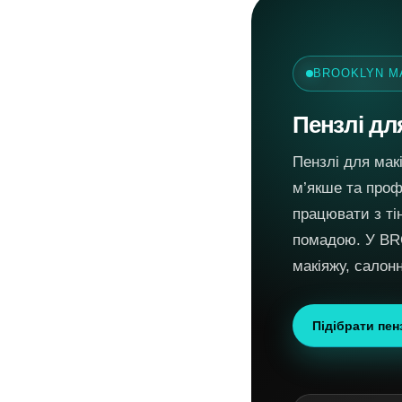
BROOKLYN M
Пензлі д
Пензлі для мак
м’якше та проф
працювати з ті
помадою. У BR
макіяжу, салон
Підібрати пен