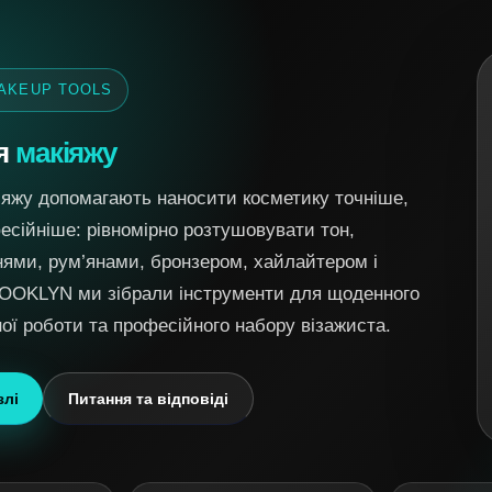
AKEUP TOOLS
ля
макіяжу
іяжу допомагають наносити косметику точніше,
есійніше: рівномірно розтушовувати тон,
нями, рум’янами, бронзером, хайлайтером і
OOKLYN ми зібрали інструменти для щоденного
ної роботи та професійного набору візажиста.
злі
Питання та відповіді