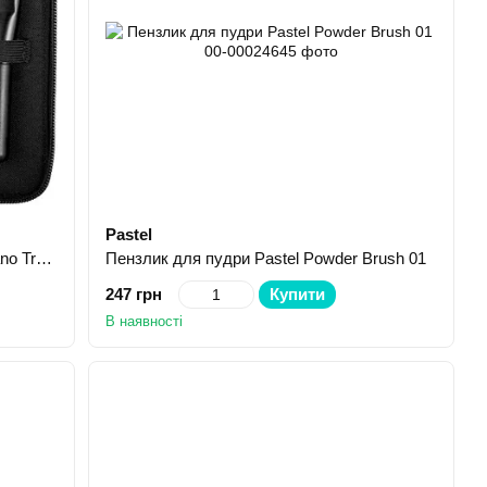
Pastel
Набір кісточок для макіяжу Kiko Milano Travel Brush Set
Пензлик для пудри Pastel Powder Brush 01
247 грн
Купити
В наявності