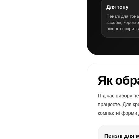
Для тону
Пензлі для тон
засобів, коректо
рівного покритт
Як обр
Під час вибору пе
працюєте. Для кре
компактні форми 
Пензлі для 