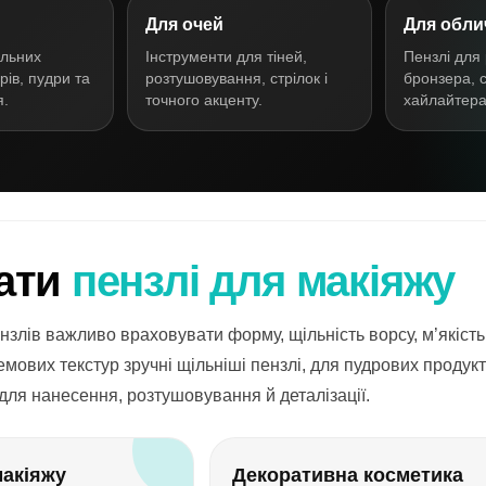
Для очей
Для обли
альних
Інструменти для тіней,
Пензлі для 
рів, пудри та
розтушовування, стрілок і
бронзера, 
я.
точного акценту.
хайлайтера
ати
пензлі для макіяжу
нзлів важливо враховувати форму, щільність ворсу, м’якість
мових текстур зручні щільніші пензлі, для пудрових продуктів
для нанесення, розтушовування й деталізації.
макіяжу
Декоративна косметика