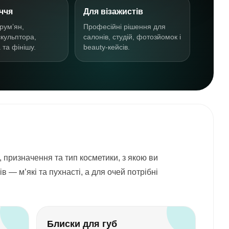
ччя
Для візажистів
рум’ян,
Професійні рішення для
скульптора,
салонів, студій, фотозйомок і
 та фінішу.
beauty-кейсів.
, призначення та тип косметики, з якою ви
 — м’які та пухнасті, а для очей потрібні
Блиски для губ