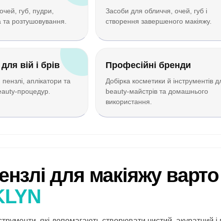
очей, губ, пудри,
Засоби для обличчя, очей, губ і
а та розтушовування.
створення завершеного макіяжу.
для вій і брів
Професійні бренди
 пензлі, аплікатори та
Добірка косметики й інструментів д
eauty-процедур.
beauty-майстрів та домашнього
використання.
ензлі для макіяжу варто
KLYN
струменти, які допомагають створювати чистий, акуратний 