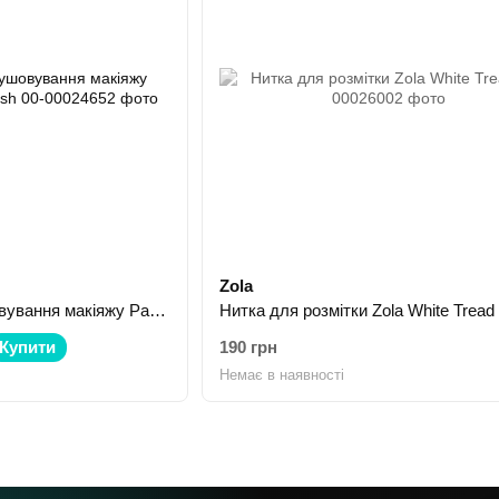
Zola
Пензлик для розтушовування макіяжу Pastel 08 Smudge Brush
Нитка для розмітки Zola White Tread
Купити
190 грн
Немає в наявності