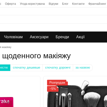
с
Оферта
Угода користувача
Відгуки
Блог
Контакти
Франчайзинг
Чоловікам
Аксесуари
Бренди
Акції
ля макіяжу
а щоденного макіяжу
ністю
спочатку дешевше
спочатку дорожчі
за назвою
Розпродаж
−5%