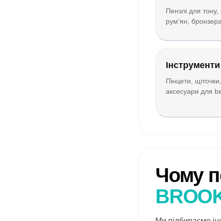
Пензлі для тону, 
рум’ян, бронзер
Інструменти 
Пінцети, щіточки,
аксесуари для b
Чому п
BROO
Ми підбираємо ін