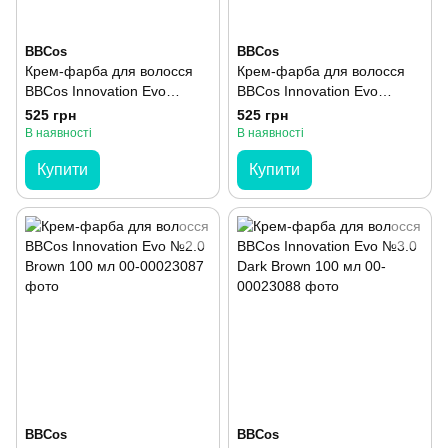
BBCos
BBCos
Крем-фарба для волосся
Крем-фарба для волосся
BBCos Innovation Evo
BBCos Innovation Evo
№12.11 Platinum Intense
№12.21 Platinum Purple Ash
525 грн
525 грн
Ash Blonde 100 мл
Blonde 100 мл
В наявності
В наявності
Купити
Купити
BBCos
BBCos