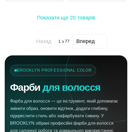
Показати ще 20 товарів
Назад
Вперед
1
з 77
BROOKLYN PROFESSIONAL COLOR
Фарби
для волосся
Фарба для волосся — це інструмент, який допомагає
змінити образ, оновити відтінок, додати глибину,
підкреслити стиль або зафарбувати сивину. У
BROOKLYN зібрані професійні фарби для волосся
для салонної роботи та домашнього використання: