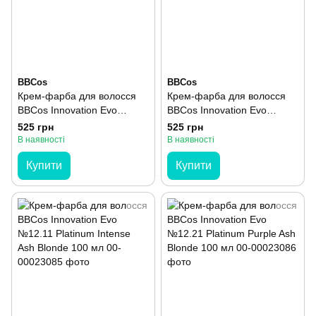
BBCos
BBCos
Крем-фарба для волосся
Крем-фарба для волосся
BBCos Innovation Evo
BBCos Innovation Evo
№11.02 Very Light Pearl
№11.03 Blond Very Light
525 грн
525 грн
Blonde 100 мл
Natural Golden 100 мл
В наявності
В наявності
Купити
Купити