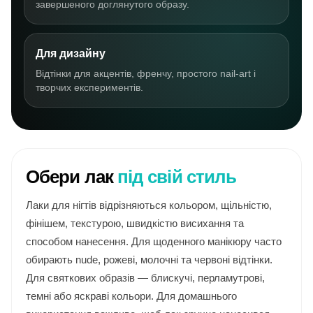
завершеного доглянутого образу.
Для дизайну
Відтінки для акцентів, френчу, простого nail-art і
творчих експериментів.
Обери лак
під свій стиль
Лаки для нігтів відрізняються кольором, щільністю,
фінішем, текстурою, швидкістю висихання та
способом нанесення. Для щоденного манікюру часто
обирають nude, рожеві, молочні та червоні відтінки.
Для святкових образів — блискучі, перламутрові,
темні або яскраві кольори. Для домашнього