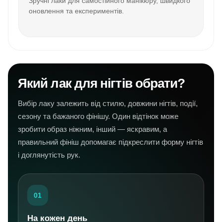
Зручні лаки для самостійного манікюру, швидкого
оновлення та експериментів.
Який лак для нігтів обрати?
Вибір лаку залежить від стилю, довжини нігтів, події,
сезону та бажаного фінішу. Один відтінок може
зробити образ ніжним, інший — яскравим, а
правильний фініш допомагає підкреслити форму нігтів
і доглянутість рук.
01
На кожен день