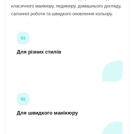
класичного манікюру, педикюру, домашнього догляду,
салонної роботи та швидкого оновлення кольору.
01
Для різних стилів
Nude, класика, пастель, темні, яскраві, блискучі та
прозорі відтінки.
02
Для швидкого манікюру
Лаки зручно використовувати без лампи та
складної системи покриття.