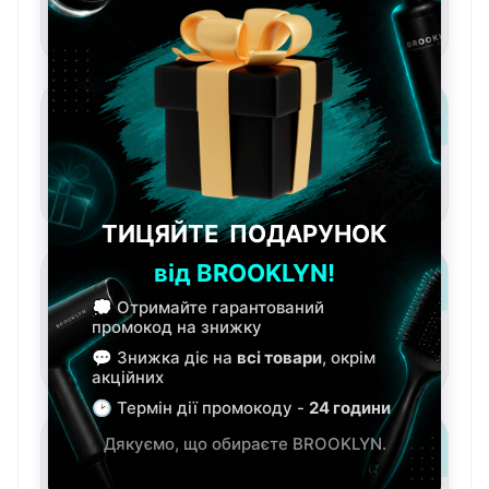
виразного образу.
Пастельні лаки
Для ніжного настрою, весняного манікюру та
легких щоденних образів.
Лаки з блиском
Для святкового сяйва, акцентів, педикюру та
швидкого декору.
Прозорі лаки
Для натурального блиску, доглянутого вигляду та