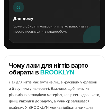
08
Для дому
Зручно обирати кольори, які легко наносити та
просто поєднувати з гардеробом.
Чому лаки для нігтів варто
обирати в
BROOKLYN
Лак для нігтів має бути не лише красивим у флаконі,
а й зручним у нанесенні. Важливо, щоб пензлик
рівномірно розподіляв матеріал, колір виглядав чисто,
фініш підходив до задуму, а манікюр залишався
охайним. У BROOKLYN можна підібрати лаки для