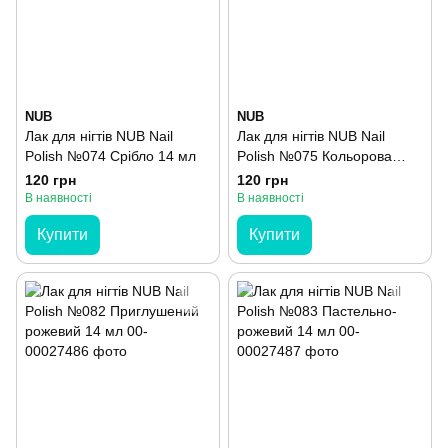
NUB
NUB
Лак для нігтів NUB Nail
Лак для нігтів NUB Nail
Polish №074 Срібло 14 мл
Polish №075 Кольорова
слюда на прозорій основі
120 грн
120 грн
14 мл
В наявності
В наявності
Купити
Купити