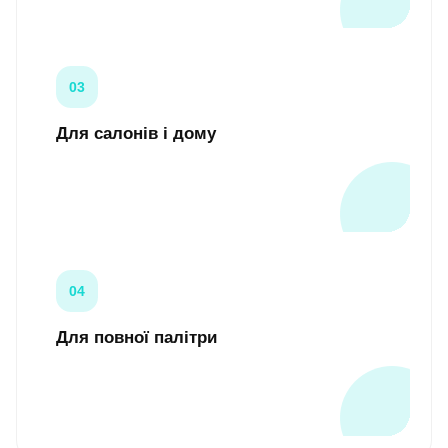
03
Для салонів і дому
Підходять для майстрів, beauty-кабінетів і
самостійного догляду.
04
Для повної палітри
Можна зібрати базовий або сезонний набір
кольорів для будь-якого настрою.