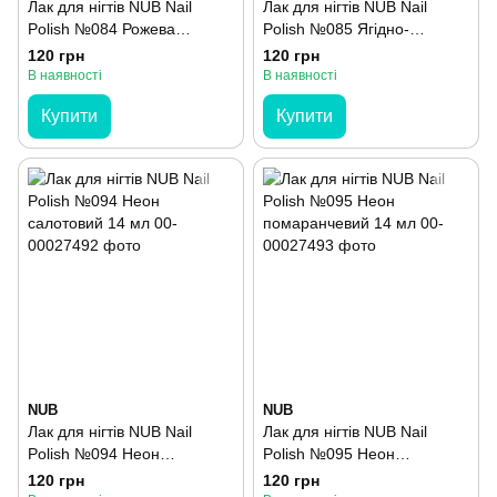
Лак для нігтів NUB Nail
Лак для нігтів NUB Nail
Polish №084 Рожева
Polish №085 Ягідно-
малина 14 мл
малиновий 14 мл
120 грн
120 грн
В наявності
В наявності
Купити
Купити
NUB
NUB
Лак для нігтів NUB Nail
Лак для нігтів NUB Nail
Polish №094 Неон
Polish №095 Неон
салотовий 14 мл
помаранчевий 14 мл
120 грн
120 грн