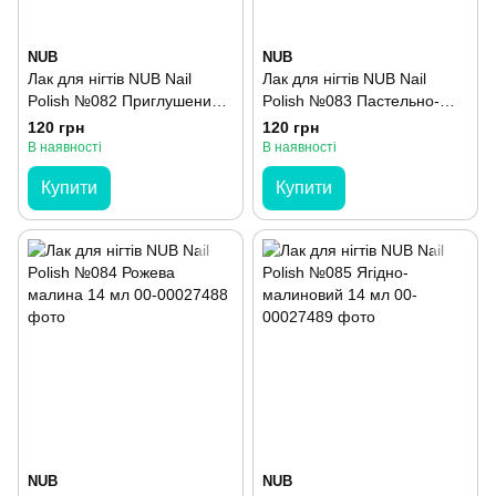
NUB
NUB
Лак для нігтів NUB Nail
Лак для нігтів NUB Nail
Polish №082 Приглушений
Polish №083 Пастельно-
рожевий 14 мл
рожевий 14 мл
120 грн
120 грн
В наявності
В наявності
Купити
Купити
NUB
NUB