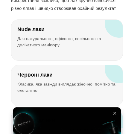
використання важливо, щоб лак зручно наносився,
рівно лягав і швидко створював охайний результат.
Nude лаки
Для натурального, офісного, весільного та
делікатного манікюру.
Червоні лаки
Класика, яка завжди виглядає жіночно, помітно та
елегантно.
Темні відтінки
Для вечірнього, осіннього, мінімалістичного та