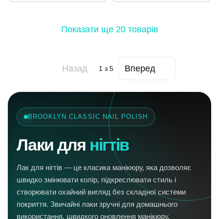
Показати ще 20 товарів
Назад
Вперед
1
з 5
BROOKLYN CLASSIC NAIL POLISH
Лаки для
нігтів
Лак для нігтів — це класика манікюру, яка дозволяє
швидко змінювати колір, підкреслювати стиль і
створювати охайний вигляд без складної системи
покриття. Звичайні лаки зручні для домашнього
використання, швидкого оновлення манікюру,