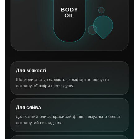
Для м’якості
Шовковистість, гладкість і комфортне відчуття
доглянутої шкіри після душу.
Для сяйва
Делікатний блиск, красивий фініш і візуально більш
доглянутий вигляд тіла.