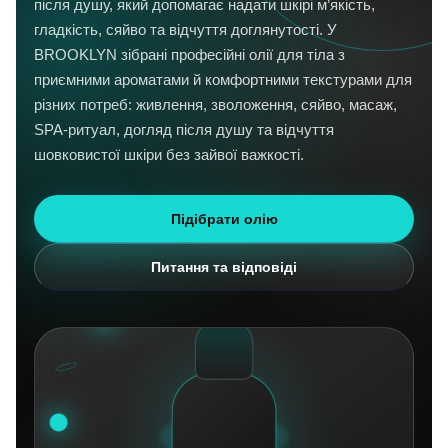
після душу, який допомагає надати шкірі м’якість,
гладкість, сяйво та відчуття доглянутості. У
BROOKLYN зібрані професійні олії для тіла з
приємними ароматами й комфортними текстурами для
різних потреб: живлення, зволоження, сяйво, масаж,
SPA-ритуал, догляд після душу та відчуття
шовковистої шкіри без зайвої важкості.
Підібрати олію
Питання та відповіді