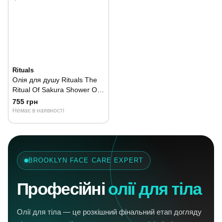
Rituals
Олія для душу Rituals The
Ritual Of Sakura Shower Oil
200 мл
755 грн
Немає в наявності
BROOKLYN FACE CARE EXPERT
Професійні
олії для тіла
Олії для тіла — це розкішний фінальний етап догляду