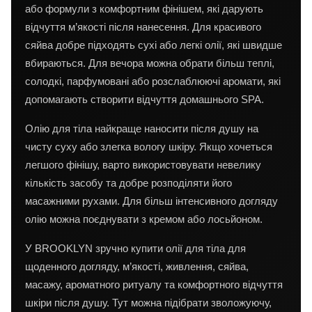
або формули з комфортним фінішем, які дарують
відчуття м’якості після нанесення. Для красивого
сяйва добре підходять сухі або легкі олії, які швидше
вбираються. Для вечора можна обрати більш теплі,
солодкі, парфумовані або розслаблюючі аромати, які
допомагають створити відчуття домашнього SPA.
Олію для тіла найкраще наносити після душу на
чисту суху або злегка вологу шкіру. Якщо хочеться
легшого фінішу, варто використовувати невелику
кількість засобу та добре розподіляти його
масажними рухами. Для більш інтенсивного догляду
олію можна поєднувати з кремом або лосьйоном.
У BROOKLYN зручно купити олії для тіла для
щоденного догляду, м’якості, живлення, сяйва,
масажу, ароматного ритуалу та комфортного відчуття
шкіри після душу. Тут можна підібрати зволожуючу,