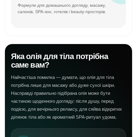
Формули для домашнього догляду, масажу,
салонів, SPA-зон, готелів і beauty-просторів.
Яка олія для тіла потрібна
саме вам?
Найчастіша помилка — думати, що олія для тіла
потрібна лише для масажу або дуже сухої шкіри.
Насправді правильно підібрана олія може бути
частиною щоденного догляду: після душу, перед
подією, для вечірнього релаксу, для сяйва відкритих
ділянок тіла або як ароматний SPA-ритуал удома.