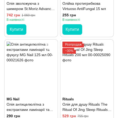
Олія зволожуюча з
Олійка протигрибкова
шимером St.Moriz Advanced
Virtuoso AntiFungal 15 мл
Glow Oil Body Illuminator
742 грн
255 грн
1 060 грн
100 мл
В наявності
В наявності
Купити
Купити
Розпродаж
−30%
MG Nail
Rituals
Олія антицелюлітна з
Олія для душу Rituals The
екстрактами ламінарії та
Ritual Of Jing Sleep Rituals
фукусу MG Nail 125 мл
200 мл
290 грн
529 грн
755 грн