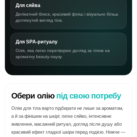
Для сяйва
Делікатний блиск, красивий фініш і візуально більш
доглянутий вигляд тіла.
Для SPA-ритуалу
Олія, яка легко перетворює догляд за тілом на
ароматну beauty-паузу.
Обери олію
під свою потребу
Олію для тіла варто підбирати не лише за ароматом,
а й за фінішем на шкірі: легке сяйво, інтенсивне
живлення, масажний ритуал, догляд після душу або
красивий ефект гладкої шкіри перед подією. Нижче —