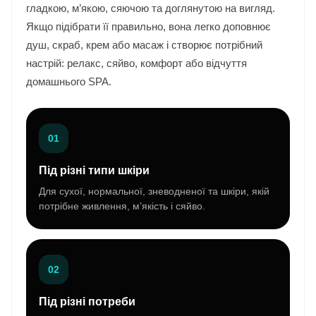
гладкою, м’якою, сяючою та доглянутою на вигляд.
Якщо підібрати її правильно, вона легко доповнює
душ, скраб, крем або масаж і створює потрібний
настрій: релакс, сяйво, комфорт або відчуття
домашнього SPA.
01
Під різні типи шкіри
Для сухої, нормальної, зневодненої та шкіри, якій
потрібне живлення, м’якість і сяйво.
02
Під різні потреби