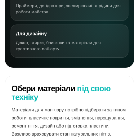
Праймери, дегідратори, знежирювачі та рідини для
роботи майстра.
Для дизайну
Декор, втирки, блискітки та матеріали для
креативного nail-арту.
Обери матеріали
під свою
техніку
Матеріали для манікюру потрібно підбирати за типом
роботи: класичне покриття, зміцнення, нарощування,
ремонт нігтя, дизайн або підготовка пластини.
Важливо враховувати стан натуральних нігтів,