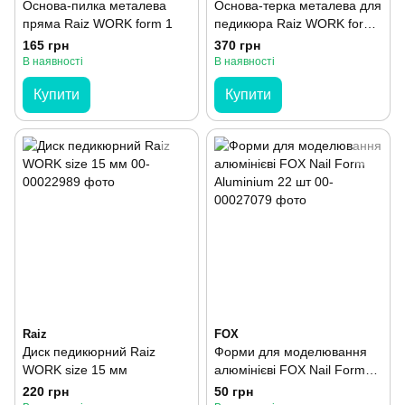
Основа-пилка металева
Основа-терка металева для
пряма Raiz WORK form 1
педикюра Raiz WORK form
8
165 грн
370 грн
В наявності
В наявності
Купити
Купити
Raiz
FOX
Диск педикюрний Raiz
Форми для моделювання
WORK size 15 мм
алюмінієві FOX Nail Form
Aluminium 22 шт
220 грн
50 грн