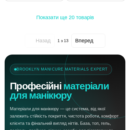
Показати ще 20 товарів
Назад
Вперед
1
з 13
BROOKLYN MANICURE MATERIALS EXPERT
Професійні
матеріали
для манікюру
Матеріали для манікюру — це система, від якої
залежить стійкість покриття, чистота роботи, комфорт
клієнта та фінальний вигляд нігтів. База, топ, гель,