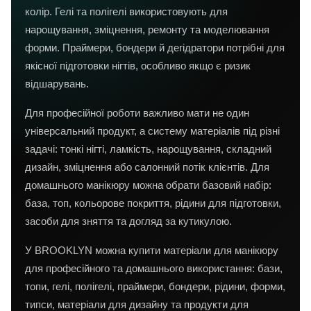
колір. Гелі та полігелі використовують для
нарощування, зміцнення, ремонту та моделювання
форми. Праймери, бондери й дегідратори потрібні для
якісної підготовки нігтів, особливо якщо є ризик
відшарувань.
Для професійної роботи важливо мати не один
універсальний продукт, а систему матеріалів під різні
задачі: тонкі нігті, ламкість, нарощування, складний
дизайн, зміцнення або салонний потік клієнтів. Для
домашнього манікюру можна обрати базовий набір:
база, топ, кольорове покриття, рідини для підготовки,
засоби для зняття та догляд за кутикулою.
У BROOKLYN можна купити матеріали для манікюру
для професійного та домашнього використання: бази,
топи, гелі, полігелі, праймери, бондери, рідини, форми,
типси, матеріали для дизайну та продукти для