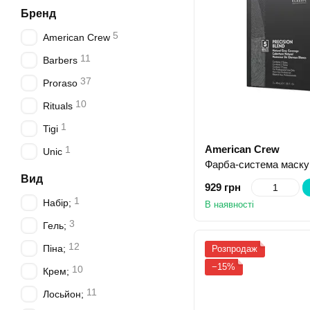
Бренд
5
American Crew
11
Barbers
37
Proraso
10
Rituals
1
Tigi
American Crew
1
Unic
Вид
929 грн
1
Набір;
В наявності
3
Гель;
12
Піна;
Розпродаж
−15%
10
Крем;
11
Лосьйон;