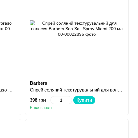
Barbers
Серветки для обличчя і бороди Proraso Wood & Spice Refreshing Tissues 6 шт
Спрей соляний текстурувальний для волосся Barbers Sea Salt Spray Miami 200 мл
398 грн
Купити
В наявності