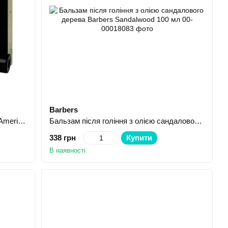
Barbers
Фарба-система маскування сивини American Crew Light 3 шт 40мл
Бальзам після гоління з олією сандалового дерева Barbers Sandalwood 100 мл
338 грн
Купити
В наявності