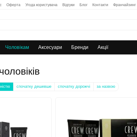
с
Оферта
Угода користувача
Відгуки
Блог
Контакти
Франчайзинг
Чоловікам
Аксесуари
Бренди
Акції
чоловіків
ністю
спочатку дешевше
спочатку дорожчі
за назвою