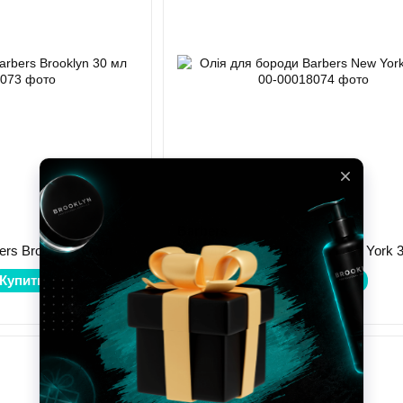
Barbers
ers Brooklyn 30 мл
Олія для бороди Barbers New York 
Купити
398 грн
Купити
В наявності
Розпродаж
−40%