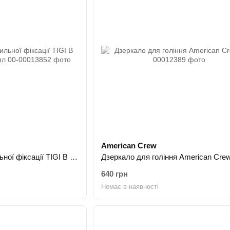
American Crew
Гель для укладки сильної фіксації TIGI B For Men Power 200 мл
Дзеркало для гоління American Cre
640 грн
Немає в наявності