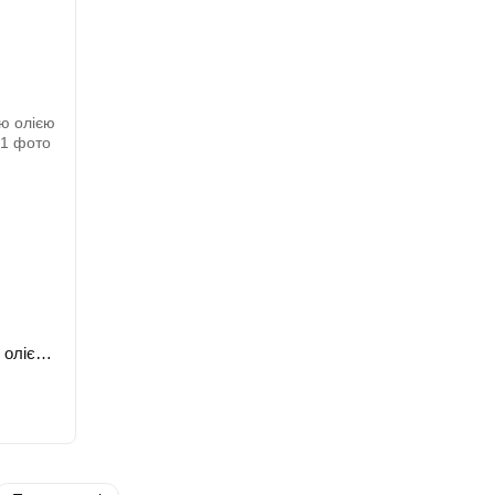
Бальзам після гоління з конопляною олією Barbers Cannabis 100 мл