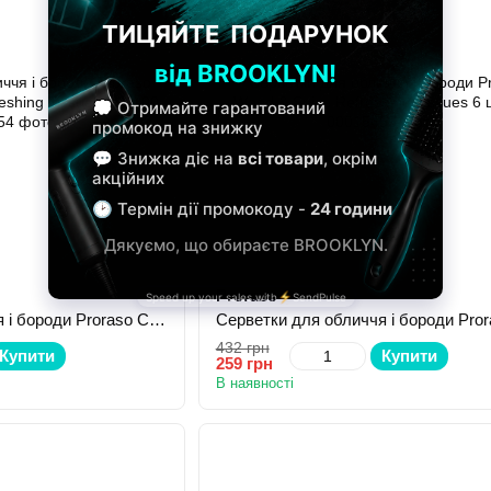
Proraso
Серветки для обличчя і бороди Proraso Cypress & Vetyver Refreshing Tissues 6 шт
432 грн
Купити
Купити
259 грн
В наявності