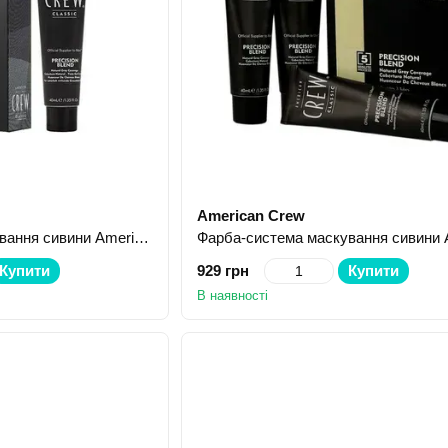
American Crew
Фарба-система маскування сивини American Crew Dark 3 шт 40мл
Купити
929 грн
Купити
В наявності