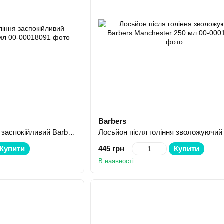
Barbers
Лосьйон після гоління заспокійливий Barbers London 250 мл
Купити
445 грн
Купити
В наявності