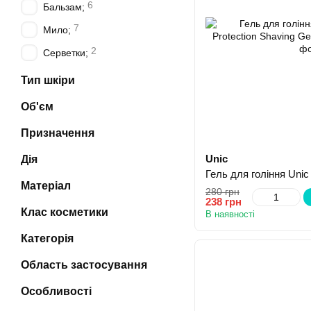
6
Бальзам;
7
Мило;
2
Серветки;
Тип шкіри
Об'єм
Призначення
Unic
Дія
Матеріал
280 грн
238 грн
Клас косметики
В наявності
Категорія
Область застосування
Особливості