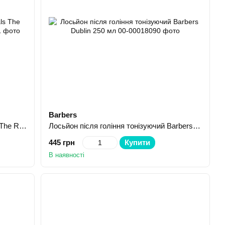
Barbers
Крем для вкладання бороди Rituals The Ritual Of Homme 30 мл
Лосьйон після гоління тонізуючий Barbers Dublin 250 мл
445 грн
Купити
В наявності