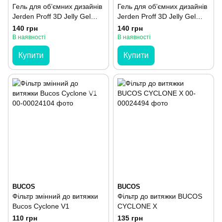
Гель для об’ємних дизайнів
Гель для об’ємних дизайнів
Jerden Proff 3D Jelly Gel
Jerden Proff 3D Jelly Gel
№01 Dots 8 г
№00 Clear 8 г
140 грн
140 грн
В наявності
В наявності
Купити
Купити
BUCOS
BUCOS
Фільтр змінний до витяжки
Фільтр до витяжки BUCOS
Bucos Cyclone V1
CYCLONE X
110 грн
135 грн