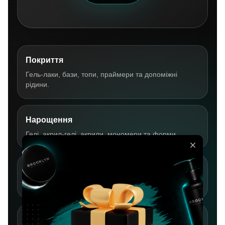
Покриття
Гель-лаки, бази, топи, праймери та допоміжні
рідини.
Нарощення
Гелі, акрил-гелі, акрили, мономери та форми.
Інструменти
Ножиці, кусачки, пилки, бафи, кисті та аксесуари.
Обладнання