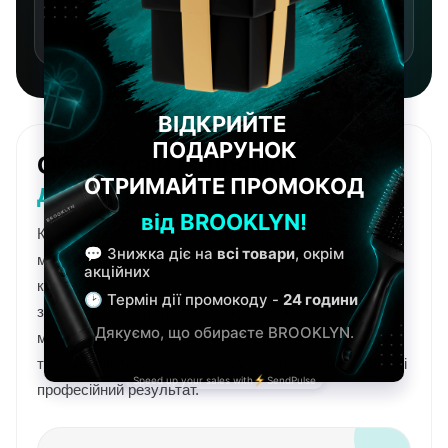
Лампи, фрезери, витяжки, стерилізатори та
насадки.
Обери свій напрямок
nail-
догляду
Категорія “Нігті” у BROOKLYN створена так, щоб
майстру було легко зібрати повний робочий набір, а
клієнту для домашнього використання — швидко
знайти якісні матеріали для красивого та акуратного
манікюру. Обирай потрібний розділ і переходь до
товарів, які допомагають створювати чистий, стійкий і
професійний результат.