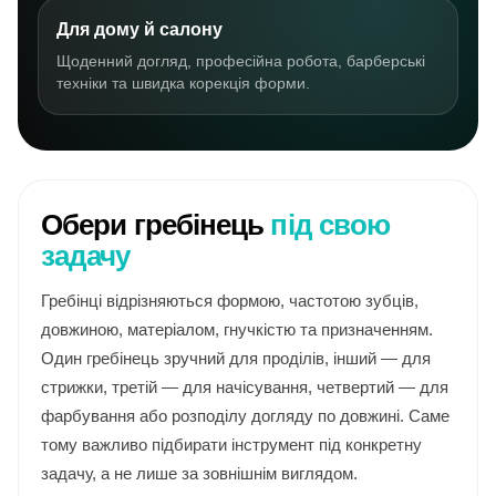
Для дому й салону
Щоденний догляд, професійна робота, барберські
техніки та швидка корекція форми.
Обери гребінець
під свою
задачу
Гребінці відрізняються формою, частотою зубців,
довжиною, матеріалом, гнучкістю та призначенням.
Один гребінець зручний для проділів, інший — для
стрижки, третій — для начісування, четвертий — для
фарбування або розподілу догляду по довжині. Саме
тому важливо підбирати інструмент під конкретну
задачу, а не лише за зовнішнім виглядом.