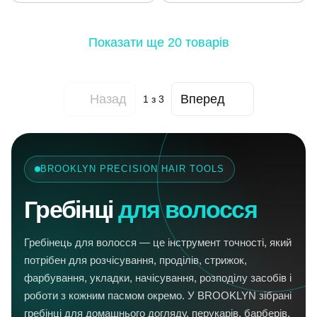
Показати ще 20 товарів
Назад
Вперед
1
з 3
BROOKLYN PRECISION HAIR TOOLS
Гребінці
для волосся
Гребінець для волосся — це інструмент точності, який
потрібен для розчісування, проділів, стрижок,
фарбування, укладки, начісування, розподілу засобів і
роботи з кожним пасмом окремо. У BROOKLYN зібрані
гребінці для домашнього догляду, перукарів, барберів,