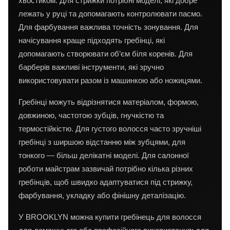
хвостиком. Для стрижки потрібні моделі, які добре
лежать у руці та допомагають контролювати пасмо.
Для фарбування важлива точність зонування. Для
начісування краще підходять гребінці, які
допомагають створювати об’єм біля коренів. Для
барберів важливі інструменти, які зручно
використовувати разом із машинкою або ножицями.
Гребінці можуть відрізнятися матеріалом, формою,
довжиною, частотою зубців, гнучкістю та
термостійкістю. Для густого волосся часто зручніші
гребінці з ширшою відстанню між зубцями, для
тонкого — більш делікатні моделі. Для салонної
роботи майстрам зазвичай потрібно кілька різних
гребінців, щоб швидко адаптуватися під стрижку,
фарбування, укладку або фінішну деталізацію.
У BROOKLYN можна купити гребінець для волосся