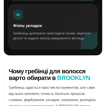
08
Фініш укладки
Гребінець допомагає пригладити пасма, виділити
деталі та надати зачісці завершеного вигляду.
Чому гребінці для волосся
варто обирати в
BROOKLYN
Гребінець здається простим інструментом, але саме
від нього залежить точність багатьох процесів:
стрижки, фарбування, укладки, зонування, розподілу
догляду та контролю пасом. У BROOKLYN можна