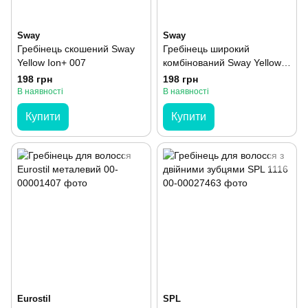
Sway
Sway
Гребінець скошений Sway
Гребінець широкий
Yellow Ion+ 007
комбінований Sway Yellow
Ion+ 006
198 грн
198 грн
В наявності
В наявності
Купити
Купити
Eurostil
SPL