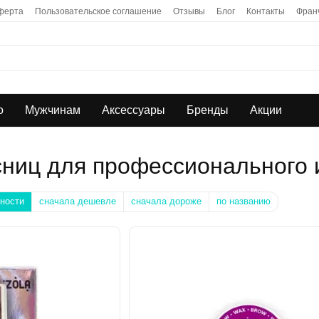
ферта
Пользовательское соглашение
Отзывы
Блог
Контакты
Фран
о
Мужчинам
Аксессуары
Бренды
Акции
сниц для профессионального 
ности
сначала дешевле
сначала дороже
по названию