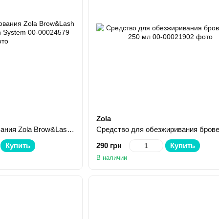
Zola
Набор для ламинирования Zola Brow&Lash Protein Reconstruction System
Купить
290 грн
Купить
В наличии