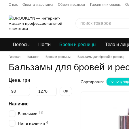
Перейти к основному контенту
О нас
Оплата и доставка
Обмен и возврат
Гарантия и сервис
О
Бонусная программа
Дропшиппинг
Волосы
Ногти
Брови и ресницы
Тело и лиц
Главная
Каталог
Брови и ресницы
Бальзамы для бровей и ресниц
Бальзамы для бровей и ре
Цена, грн
по популяр
Сортировка:
От Цена, грн
До Цена, грн
OK
Наличие
16
В наличии
4
Нет в наличии