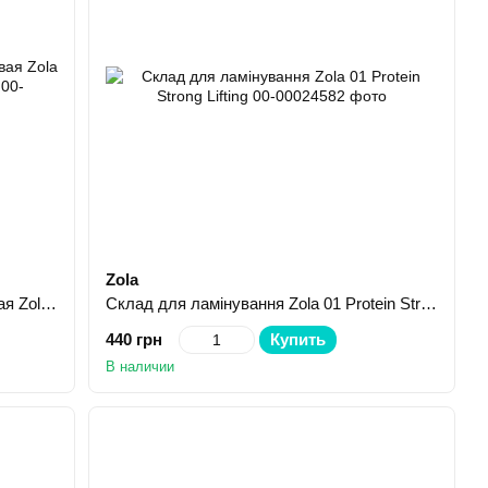
Zola
Пена для бровей очищающая розовая Zola Bubblegum Brow Cleansin 150 мл
Склад для ламінування Zola 01 Protein Strong Lifting
440 грн
Купить
В наличии