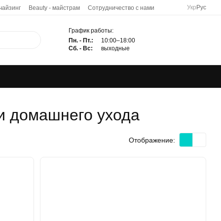
Укр
Рус
чайзинг
Beauty - майстрам
Сотрудничество с нами
График работы:
Пн. - Пт.:
10:00–18:00
Сб. - Вс:
выходные
и домашнего ухода
Отображение: