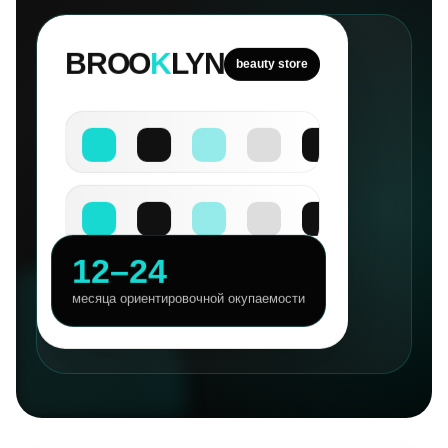
BROO
K
LYN
beauty store
12–24
месяца ориентировочной окупаемости