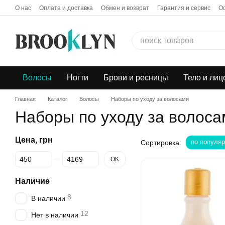
Перейти к основному контенту
О нас
Оплата и доставка
Обмен и возврат
Гарантия и сервис
О
Бонусная программа
Дропшиппинг
Волосы
Ногти
Брови и ресницы
Тело и лиц
Главная
Каталог
Волосы
Наборы по уходу за волосами
Наборы по уходу за волоса
Цена, грн
по популяр
Сортировка:
От Цена, грн
До Цена, грн
OK
Наличие
8
В наличии
12
Нет в наличии