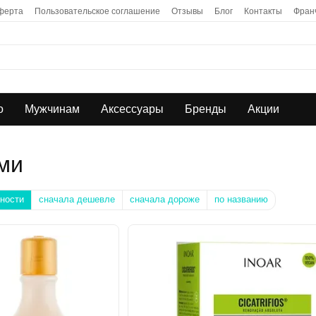
ферта
Пользовательское соглашение
Отзывы
Блог
Контакты
Фран
о
Мужчинам
Аксессуары
Бренды
Акции
ми
ности
сначала дешевле
сначала дороже
по названию