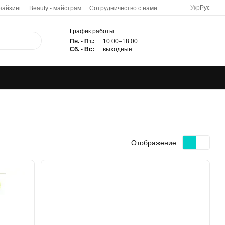
Укр
Рус
чайзинг
Beauty - майстрам
Сотрудничество с нами
График работы:
Пн. - Пт.:
10:00–18:00
Сб. - Вс:
выходные
Отображение: