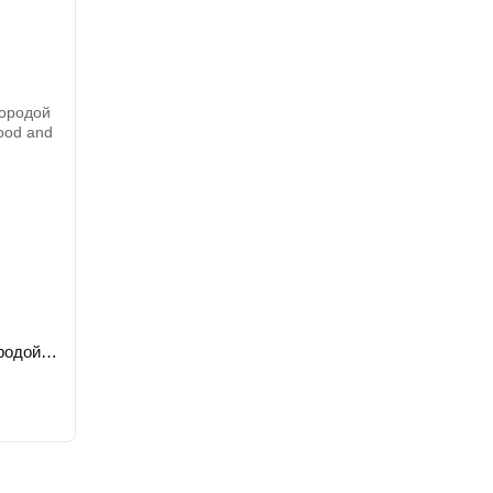
Набор подарочный для ухода за бородой из 3-х предметов Proraso beard kit Wood and Spice