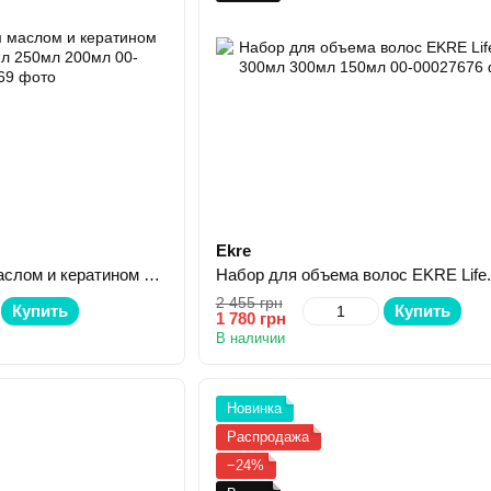
Ekre
Набор с аргановым маслом и кератином EKRE Lumino 500мл 250мл 200мл
2 455 грн
Купить
Купить
1 780 грн
В наличии
Новинка
Распродажа
−24%