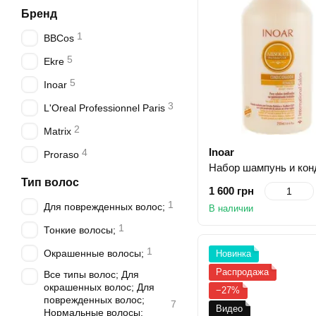
Бренд
1
BBCos
5
Ekre
5
Inoar
3
L'Oreal Professionnel Paris
2
Matrix
Inoar
4
Proraso
Тип волос
1 600 грн
1
Для поврежденных волос;
В наличии
1
Тонкие волосы;
1
Окрашенные волосы;
Новинка
Распродажа
Все типы волос; Для
окрашенных волос; Для
−27%
поврежденных волос;
7
Видео
Нормальные волосы;