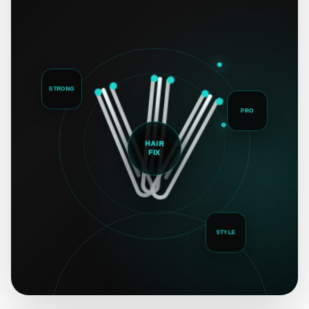
STRONG
PRO
HAIR
FIX
STYLE