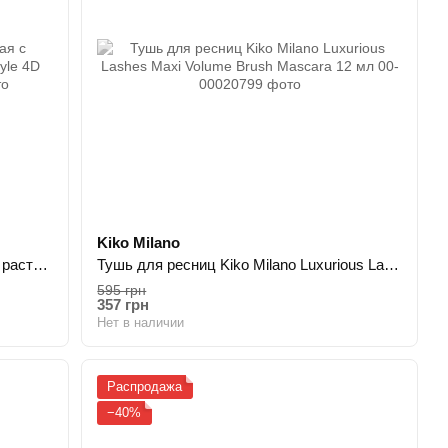
Kiko Milano
Тушь удлинительная водостойкая с растительным воском Missha The Style 4D Mascara 7 мл
Тушь для ресниц Kiko Milano Luxurious Lashes Maxi Volume Brush Mascara 12 мл
595 грн
357 грн
Нет в наличии
Распродажа
−40%