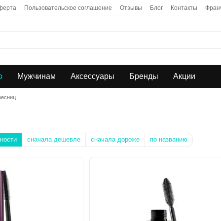
ферта
Пользовательское соглашение
Отзывы
Блог
Контакты
Фран
о
Мужчинам
Аксессуары
Бренды
Акции
ресниц
ности
сначала дешевле
сначала дороже
по названию