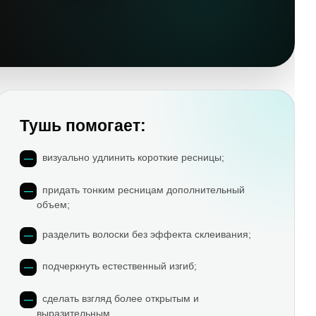
Тушь помогает:
визуально удлинить короткие ресницы;
придать тонким ресницам дополнительный
объем;
разделить волоски без эффекта склеивания;
подчеркнуть естественный изгиб;
сделать взгляд более открытым и
выразительным.