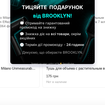
Missha
Тушь для ресниц Kiko Milano Unmeasurable Length Fibers Extension Effect Mascara 12 мл
175 грн
Нет в наличии