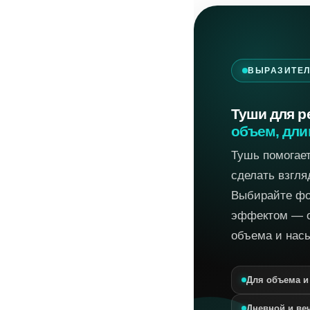
ВЫРАЗИТЕЛ
Туши для р
объем, дли
Тушь помогае
сделать взгля
Выбирайте фо
эффектом — о
объема и насы
Для объема и
Дневной и ве