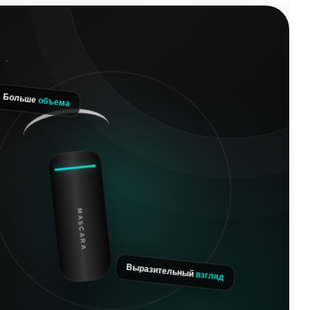
объема
ольше
взгляд
Выразительный