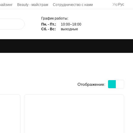
Укр
Рус
чайзинг
Beauty - майстрам
Сотрудничество с нами
График работы:
Пн. - Пт.:
10:00–18:00
Сб. - Вс:
выходные
Отображение: