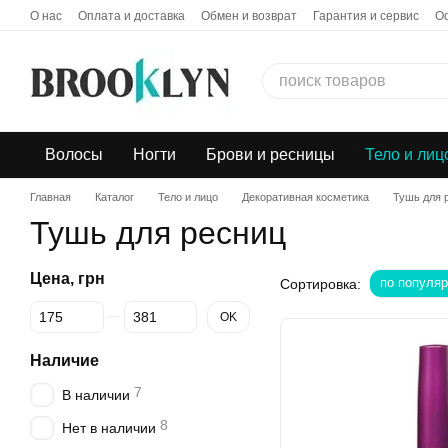
Перейти к основному контенту
О нас
Оплата и доставка
Обмен и возврат
Гарантия и сервис
О
Бонусная программа
Дропшиппинг
Волосы
Ногти
Брови и ресницы
Тело и лиц
Главная
Каталог
Тело и лицо
Декоративная косметика
Тушь для 
Тушь для ресниц
Цена, грн
по популяр
Сортировка:
От Цена, грн
До Цена, грн
OK
Наличие
7
В наличии
8
Нет в наличии