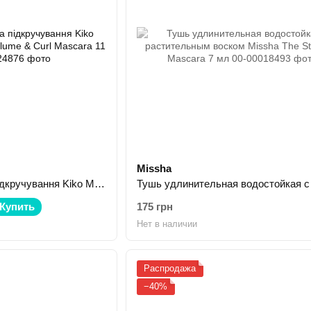
Missha
Тушь для об'єму та підкручування Kiko Milano Unforgettable Volume & Curl Mascara 11 мл
Купить
175 грн
Нет в наличии
Распродажа
−40%