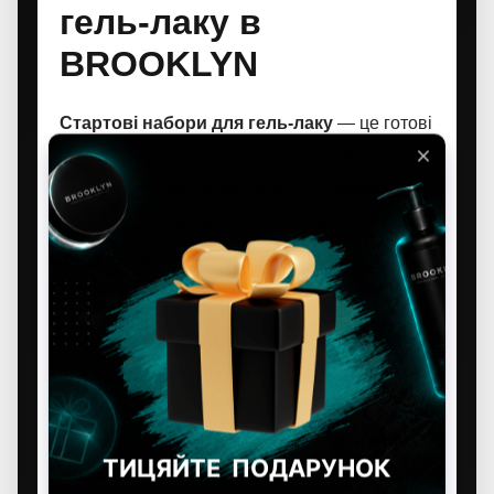
гель-лаку в
BROOKLYN
Стартові набори для гель-лаку
— це готові
комплекти для початківців, домашнього
манікюру та навчання. Вони допомагають
зібрати основні матеріали в одному місці й
не витрачати час на окремий підбір кожної
позиції.
У категорії BROOKLYN представлений
стартовий набір ANVI + SUN mini. Це
компактний комплект із лампою, створений
для перших кроків у гель-лаковому покритті.
На момент перевірки товар тимчасово