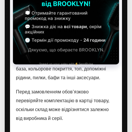
відсутній у продажу, тому актуальну
наявність варто перевіряти на сторінці.
Що входить у стартовий
набір?
Точний склад залежить від конкретної моделі.
Зазвичай до наборів можуть входити лампа,
база, кольорове покриття, топ, допоміжні
рідини, пилки, бафи та інші аксесуари.
Перед замовленням обов’язково
перевіряйте комплектацію в картці товару,
оскільки склад може відрізнятися залежно
від виробника й серії.