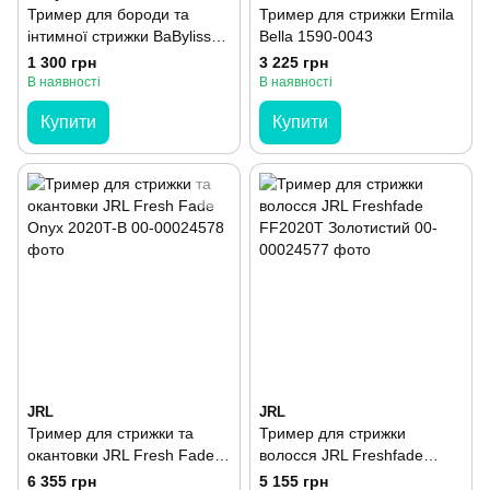
Тример для бороди та
Тример для стрижки Ermila
інтимної стрижки BaByliss
Bella 1590-0043
FX44E
1 300 грн
3 225 грн
В наявності
В наявності
Купити
Купити
JRL
JRL
Тример для стрижки та
Тример для стрижки
окантовки JRL Fresh Fade
волосся JRL Freshfade
Onyx 2020T-B
FF2020T Золотистий
6 355 грн
5 155 грн