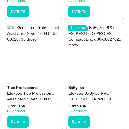
В наявності
В наявності
Купити
Купити
Новинка
Tico Professional
BaByliss
Шейвер Tico Professional
Шейвер BaByliss PRO
Asist Zero Silver 100414
FXLPFS1E LO-PRO FX
Compact Black
2 599 грн
3 855 грн
В наявності
В наявності
Купити
Купити