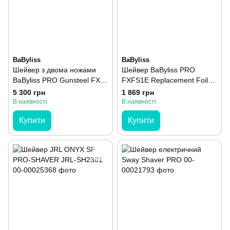
BaByliss
BaByliss
Шейвер з двома ножами
Шейвер BaByliss PRO
BaByliss PRO Gunsteel FX
FXFS1E Replacement Foil
02 Shaver Чорний
Head Хром
5 300 грн
1 869 грн
В наявності
В наявності
Купити
Купити