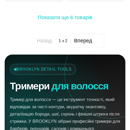
Показати ще 6 товарів
Назад
Вперед
1
з 2
BROOKLYN DETAIL TOOLS
Тримери
для волосся
Тример для волосся — це інструмент точності, який
відповідає за чисті контури, акуратну окантовку,
деталізацію бороди, шиї, скронь і фінішні штрихи після
стрижки. У BROOKLYN зібрані професійні тримери для
барберів, перукарів, салонів і домашнього