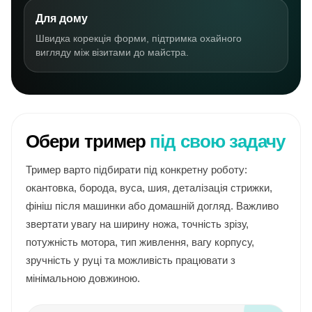
Для дому
Швидка корекція форми, підтримка охайного
вигляду між візитами до майстра.
Обери тример
під свою задачу
Тример варто підбирати під конкретну роботу:
окантовка, борода, вуса, шия, деталізація стрижки,
фініш після машинки або домашній догляд. Важливо
звертати увагу на ширину ножа, точність зрізу,
потужність мотора, тип живлення, вагу корпусу,
зручність у руці та можливість працювати з
мінімальною довжиною.