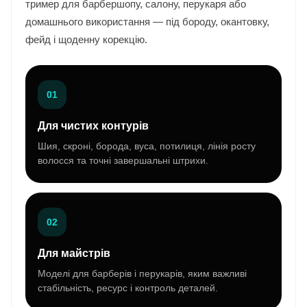
тример для барбершопу, салону, перукаря або
домашнього використання — під бороду, окантовку,
фейд і щоденну корекцію.
01
Для чистих контурів
Шия, скроні, борода, вуса, потилиця, лінія росту
волосся та точні завершальні штрихи.
02
Для майстрів
Моделі для барберів і перукарів, яким важливі
стабільність, ресурс і контроль деталей.