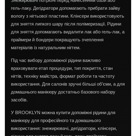
Знежирювачі потрібні перед нанесенням бази або
гель-лаку. Дегідратори допомагають прибрати зайву
вологу з нігтьової пластини. Клінсери використовують
для зняття липкого шару після полімеризації. Рідини
для зняття допомагають видалити лак або гель-лак, а
праймери й бондери покращують зчеплення
матеріалів із натуральним нігтем.
Під час вибору допоміжної рідини важливо
враховувати етап процедури, тип покриття, стан
нігтів, техніку майстра, формат роботи та частоту
використання. Для салонів зручні більші об’єми, а для
домашнього манікюру достатньо базового набору
засобів.
У BROOKLYN можна купити допоміжні рідини для
манікюру для професійного та домашнього
використання: знежирювачі, дегідратори, клінсери,