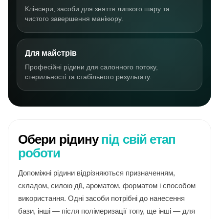
Клінсери, засоби для зняття липкого шару та
чистого завершення манікюру.
Для майстрів
Професійні рідини для салонного потоку,
стерильності та стабільного результату.
Обери рідину
під свій етап
роботи
Допоміжні рідини відрізняються призначенням,
складом, силою дії, ароматом, форматом і способом
використання. Одні засоби потрібні до нанесення
бази, інші — після полімеризації топу, ще інші — для