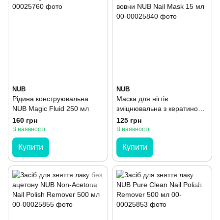
NUB
NUB
Рідина конструювальна
Маска для нігтів
NUB Magic Fluid 250 мл
зміцнювальна з кератином
вовни NUB Nail Mask 15 мл
160 грн
125 грн
В наявності
В наявності
Купити
Купити