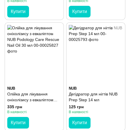
Keratolytic Foam 150 мл
150 мл
В наявності
В наявності
Купити
Купити
NUB
NUB
Олійка для лікування
Дегідратор для нігтів NUB
оніхолізису з евкаліптом
Prep Step 14 мл
NUB Podology Care Rescue
335 грн
125 грн
Nail Oil 30 мл
В наявності
В наявності
Купити
Купити