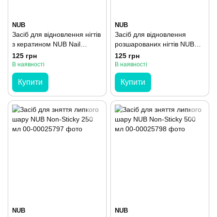
NUB
NUB
Засіб для відновлення нігтів
Засіб для відновлення
з кератином NUB Nail
розшарованих нігтів NUB
Restorer 15 мл
Nail Strengthener 15 мл
125 грн
125 грн
В наявності
В наявності
Купити
Купити
NUB
NUB