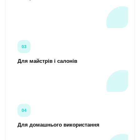
Лак, гель-лак, база, топ, гель, акрилгель, дизайн і
нарощування.
03
Для майстрів і салонів
Рішення для nail-студій, beauty-кабінетів і
щоденної роботи з клієнтами.
04
Для домашнього використання
Засоби для самостійного манікюру, зняття