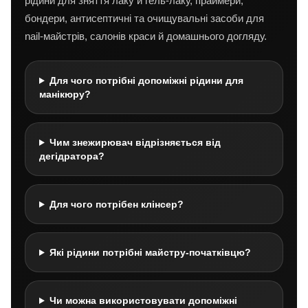
рідини для зняття лаку й гель-лаку, праймери,
бондери, антисептичні та очищувальні засоби для
nail-майстрів, салонів краси й домашнього догляду.
Для чого потрібні допоміжні рідини для
манікюру?
Чим знежирювач відрізняється від
дегідратора?
Для чого потрібен клінсер?
Які рідини потрібні майстру-початківцю?
Чи можна використовувати допоміжні