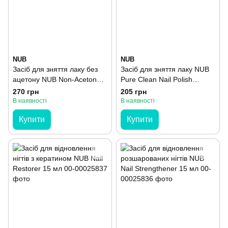
NUB
NUB
Засіб для зняття лаку без
Засіб для зняття лаку NUB
ацетону NUB Non-Acetone
Pure Clean Nail Polish
Nail Polish Remover 500 мл
Remover 500 мл
270 грн
205 грн
В наявності
В наявності
Купити
Купити