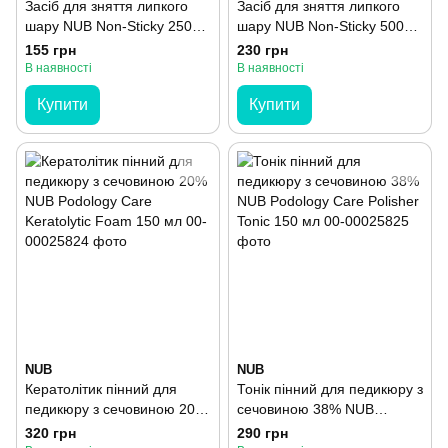
Засіб для зняття липкого
Засіб для зняття липкого
шару NUB Non-Sticky 250
шару NUB Non-Sticky 500
мл
мл
155 грн
230 грн
В наявності
В наявності
Купити
Купити
NUB
NUB
Кератолітик пінний для
Тонік пінний для педикюру з
педикюру з сечовиною 20%
сечовиною 38% NUB
NUB Podology Care
Podology Care Polisher Tonic
320 грн
290 грн