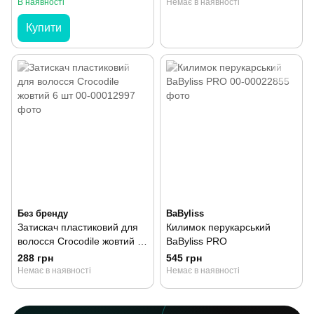
шт
В наявності
Немає в наявності
Купити
Без бренду
BaByliss
Затискач пластиковий для
Килимок перукарський
волосся Crocodile жовтий 6
BaByliss PRO
шт
288 грн
545 грн
Немає в наявності
Немає в наявності