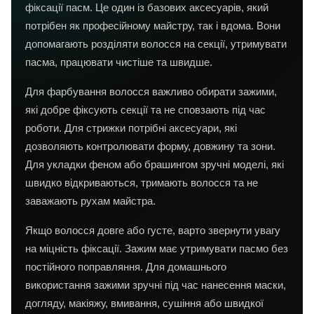
фіксації пасм. Це один із базових аксесуарів, який
потрібен як професійному майстру, так і вдома. Вони
допомагають розділяти волосся на секції, утримувати
пасма, працювати чистіше та швидше.
Для фарбування волосся важливо обирати зажими,
які добре фіксують секції та не сповзають під час
роботи. Для стрижки потрібні аксесуари, які
дозволяють контролювати форму, довжину та зони.
Для укладки феном або брашингом зручні моделі, які
швидко відкриваються, тримають волосся та не
заважають рухам майстра.
Якщо волосся довге або густе, варто звернути увагу
на міцність фіксації. Зажим має утримувати пасмо без
постійного поправляння. Для домашнього
використання зажими зручні під час нанесення маски,
догляду, макіяжу, вмивання, сушіння або швидкої