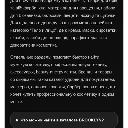
Для brow- і lash-напрямку в каталозі є товари для брів
та вій: фарби, хна, матеріали для нарощення, набори
для біозавивки, бальзами, пінцети, ножиці та щіточки.
Для щоденного догляду за шкірою можна перейти в
категорію “Тело и лицо”, де є креми, маски, сироватки,
скраби, засоби для депіляції, парафінотерапія та
декоративна косметика.
Отдельные разделы помогают быстро найти
мужскую косметику, профессиональную технику,
аксессуары, beauty-инструменты, бренды и товары
со скидками. Такой каталог удобен для покупателей,
мастеров, салонов красоты, барбершопов и всех, кто
хочет купить профессиональную косметику в одном
месте.
Что можно найти в каталоге BROOKLYN?