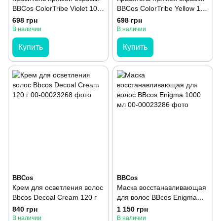
BBCos ColorTribe Violet 100
BBCos ColorTribe Yellow 100
мл
мл
698 грн
698 грн
В наличии
В наличии
Купить
Купить
BBCos
BBCos
Крем для осветления волос
Маска восстанавливающая
Bbcos Decoal Cream 120 г
для волос BBcos Enigma
1000 мл
840 грн
1 150 грн
В наличии
В наличии