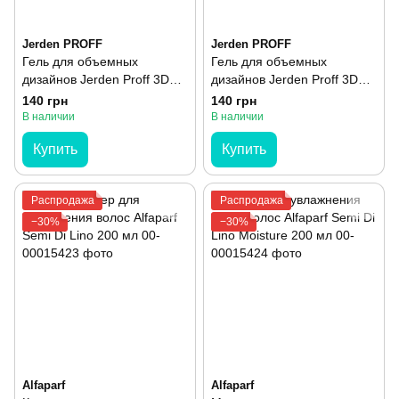
Jerden PROFF
Jerden PROFF
Гель для объемных
Гель для объемных
дизайнов Jerden Proff 3D
дизайнов Jerden Proff 3D
Jelly Gel №01 Dots 8 г
Jelly Gel №00 Clear 8 г
140 грн
140 грн
В наличии
В наличии
Купить
Купить
Распродажа
Распродажа
−30%
−30%
Alfaparf
Alfaparf