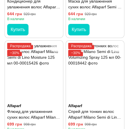
Кондиционер для
Маска для увлажнения
увлажнения волос Alfaparf
сухих волос Alfaparf Semi Di
Semi Di Lino 200 мл
Lino Moisture 200 мл
644 грн
644 грн
920 грн
920 грн
В наличии
В наличии
Купить
Купить
Распродажа
Распродажа
−30%
−30%
Alfaparf
Alfaparf
Флюид для увлажнения
Спрей для тонких волос
сухих волос Alfaparf Milano
Alfaparf Milano Semi di Lino
Semi di Lino Moisture 125
Volumizing Spray 125 мл
699 грн
699 грн
998 грн
998 грн
мл