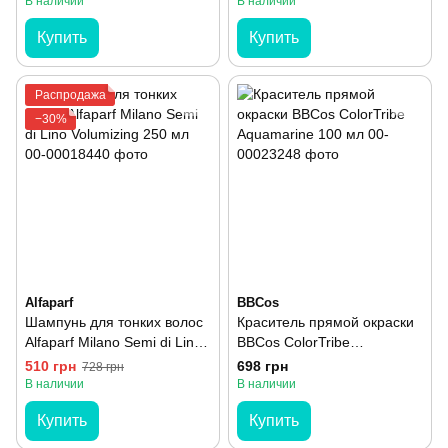
В наличии
В наличии
Купить
Купить
Распродажа
−30%
Alfaparf
BBCos
Шампунь для тонких волос
Краситель прямой окраски
Alfaparf Milano Semi di Lino
BBCos ColorTribe
Volumizing 250 мл
Aquamarine 100 мл
510 грн
698 грн
728 грн
В наличии
В наличии
Купить
Купить