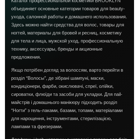
Каталог профессиональной косметики BROOKLYN
объединяет основные категории товаров для beauty-
ухода, салонной работы и домашнего использования.
Здесь можно найти средства для волос, товары для
ногтей, материалы для бровей и ресниц, косметику
для тела и лица, мужской уход, профессиональную
технику, аксессуары, бренды и акционные
предложения.
Якщо потрібен догляд за волоссям, варто перейти в
розділ “Волосы”, де зібрані шампуні, маски,
кондиціонери, фарби, окислювачі, спреї, олійки,
сироватки, флюїди та засоби для укладки. Для nail-
майстрів і домашнього манікюру підходить розділ
“Ногти” з гель-лаками, базами, топами, матеріалами
для нарощення, інструментами, стерилізацією,
лампами та фрезерами.