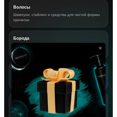
Волосы
Шампуни, стайлинг и средства для чистой формы
прически.
Борода
Масла, бальзамы, очищение и уход для
аккуратного вида.
Бритье
Средства до, во время и после бритья для
комфорта кожи.
Лицо и тело
Уход, который помогает выглядеть свежо каждый
день.