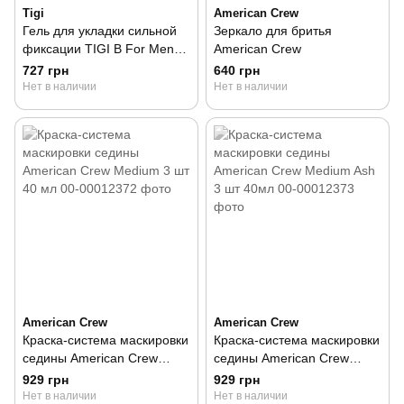
Tigi
American Crew
Гель для укладки сильной
Зеркало для бритья
фиксации TIGI B For Men
American Crew
Power 200 мл
727 грн
640 грн
Нет в наличии
Нет в наличии
American Crew
American Crew
Краска-система маскировки
Краска-система маскировки
седины American Crew
седины American Crew
Medium 3 шт 40 мл
Medium Ash 3 шт 40мл
929 грн
929 грн
Нет в наличии
Нет в наличии