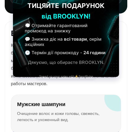
Выбери свой сценарий
ухода
Категория “Мужчинам” создана для тех, кто ценит
быстрый, понятный и эффективный уход. Здесь
можно подобрать средства для волос, бороды,
бритья, кожи лица и тела — для домашнего
использования, барбершопов и профессиональной
работы мастеров.
Мужские шампуни
Очищение волос и кожи головы, свежесть,
легкость и ухоженный вид.