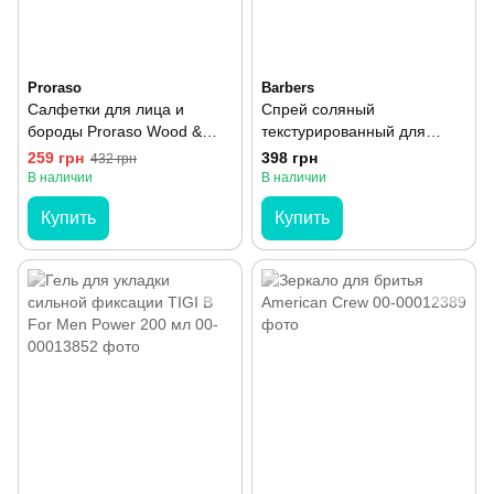
Proraso
Barbers
Салфетки для лица и
Спрей соляный
бороды Proraso Wood &
текстурированный для
Spice Refreshing Tissues 6
волос Barbers Sea Salt
259 грн
398 грн
432 грн
шт
Spray Miami 200 мл
В наличии
В наличии
Купить
Купить