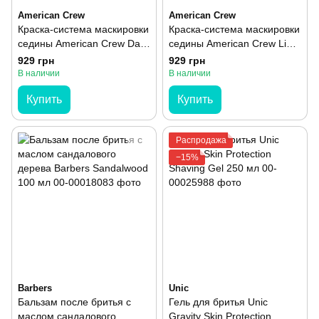
American Crew
American Crew
Краска-система маскировки
Краска-система маскировки
седины American Crew Dark
седины American Crew Light
3 шт 40мл
3 шт 40 мл
929 грн
929 грн
В наличии
В наличии
Купить
Купить
Распродажа
−15%
Barbers
Unic
Бальзам после бритья с
Гель для бритья Unic
маслом сандалового
Gravity Skin Protection