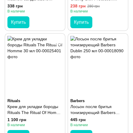
дерева Barbers Sandalwood
Shaving Gel 250 мл
338 грн
238 грн
280 грн
100 мл
В наличии
В наличии
Купить
Купить
Rituals
Barbers
Крем для укладки бороды
Лосьон после бритья
Rituals The Ritual Of Homme
тонизирующий Barbers
30 мл
Dublin 250 мл
1 100 грн
445 грн
В наличии
В наличии