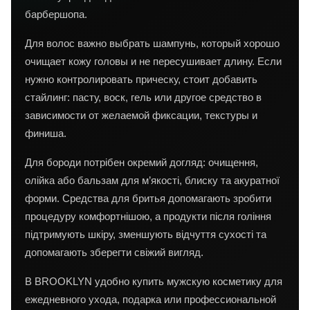
барбершопа.
Для волос важно выбрать шампунь, который хорошо
очищает кожу головы и не пересушивает длину. Если
нужно контролировать прическу, стоит добавить
стайлинг: пасту, воск, гель или другое средство в
зависимости от желаемой фиксации, текстуры и
финиша.
Для бороди потрібен окремий догляд: очищення,
олійка або бальзам для м’якості, блиску та акуратної
форми. Средства для бритья допомагають зробити
процедуру комфортнішою, а продукти після гоління
підтримують шкіру, зменшують відчуття сухості та
допомагають зберегти свіжий вигляд.
В BROOKLYN удобно купить мужскую косметику для
ежедневного ухода, подарка или профессиональной