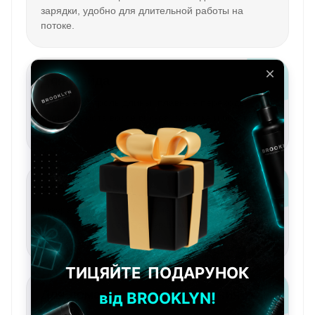
зарядки, удобно для длительной работы на
потоке.
Для фейда
Точный контроль длины, плавные переходы,
чистая работа возле висков, затылка и боковых
зон.
Для окантовки
Аккуратные контуры, четкие линии, детализация
бороды, шеи, усов и завершающих штрихов.
Для домашнего использования