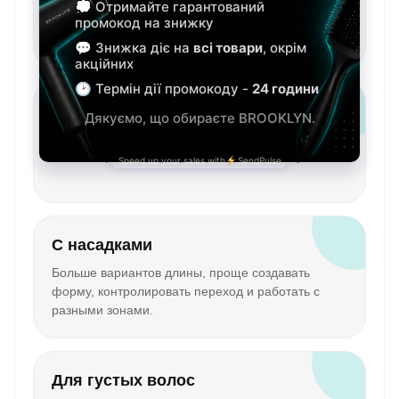
Удобные модели для поддержания короткой
стрижки, ухода за бородой и быстрой коррекции.
Для барбершопа
Инструменты для интенсивной работы, разных
техник стрижки и профессионального результата.
С насадками
Больше вариантов длины, проще создавать
форму, контролировать переход и работать с
разными зонами.
Для густых волос