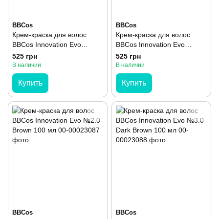
BBCos
BBCos
Крем-краска для волос
Крем-краска для волос
BBCos Innovation Evo
BBCos Innovation Evo
№12.11 Platinum Intense
№12.21 Platinum Purple Ash
525 грн
525 грн
Ash Blonde 100 мл
Blonde 100 мл
В наличии
В наличии
Купить
Купить
BBCos
BBCos