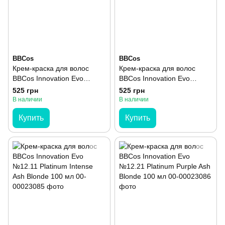
BBCos
BBCos
Крем-краска для волос
Крем-краска для волос
BBCos Innovation Evo
BBCos Innovation Evo
№11.02 Very Light Pearl
№11.03 Blond Very Light
525 грн
525 грн
Blonde 100 мл
Natural Golden 100 мл
В наличии
В наличии
Купить
Купить