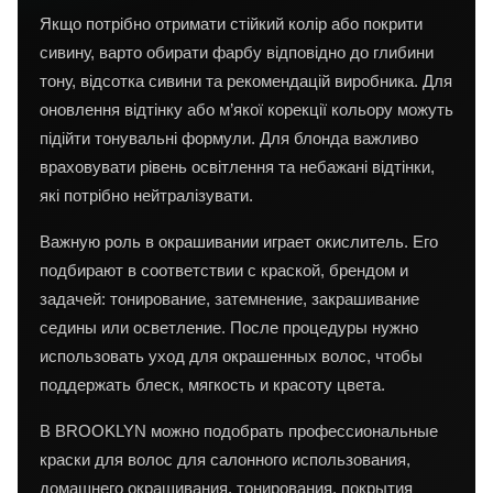
Якщо потрібно отримати стійкий колір або покрити
сивину, варто обирати фарбу відповідно до глибини
тону, відсотка сивини та рекомендацій виробника. Для
оновлення відтінку або м’якої корекції кольору можуть
підійти тонувальні формули. Для блонда важливо
враховувати рівень освітлення та небажані відтінки,
які потрібно нейтралізувати.
Важную роль в окрашивании играет окислитель. Его
подбирают в соответствии с краской, брендом и
задачей: тонирование, затемнение, закрашивание
седины или осветление. После процедуры нужно
использовать уход для окрашенных волос, чтобы
поддержать блеск, мягкость и красоту цвета.
В BROOKLYN можно подобрать профессиональные
краски для волос для салонного использования,
домашнего окрашивания, тонирования, покрытия