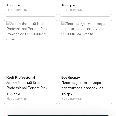
Powder 22 г
Powder 22 г
163 грн
163 грн
Нет в наличии
Нет в наличии
Kodi Professional
Без бренду
Акрил базовый Kodi
Пипетка для мономера
Professional Perfect Pink
пластиковая прозрачная
Powder 22 г
163 грн
15 грн
Нет в наличии
Нет в наличии