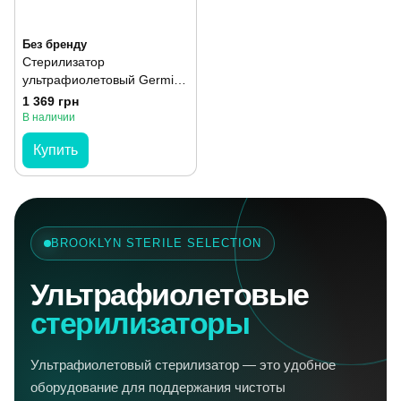
Без бренду
Стерилизатор
ультрафиолетовый Germix
1-камерный белый
1 369 грн
В наличии
Купить
BROOKLYN STERILE SELECTION
Ультрафиолетовые
стерилизаторы
Ультрафиолетовый стерилизатор — это удобное
оборудование для поддержания чистоты