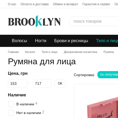
Перейти к основному контенту
О нас
Оплата и доставка
Обмен и возврат
Гарантия и сервис
О
Бонусная программа
Дропшиппинг
Волосы
Ногти
Брови и ресницы
Тело и лиц
Главная
Каталог
Тело и лицо
Декоративная косметика
Румяна
Румяна для лица
Цена, грн
по популяр
Сортировка:
От Цена, грн
До Цена, грн
OK
Наличие
4
В наличии
2
Нет в наличии