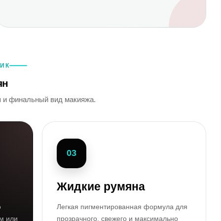
НИК
ян
я и финальный вид макияжа.
03
Жидкие румяна
о
Легкая пигментированная формула для
м или
прозрачного, свежего и максимально