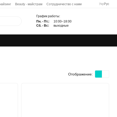
Укр
Рус
чайзинг
Beauty - майстрам
Сотрудничество с нами
График работы:
Пн. - Пт.:
10:00–18:00
Сб. - Вс:
выходные
Отображение: