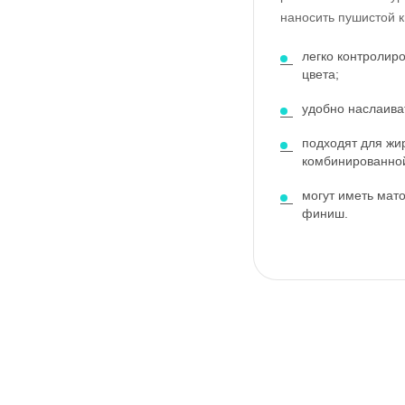
наносить пушистой к
легко контролир
цвета;
удобно наслаива
подходят для жи
комбинированной
могут иметь мат
финиш.