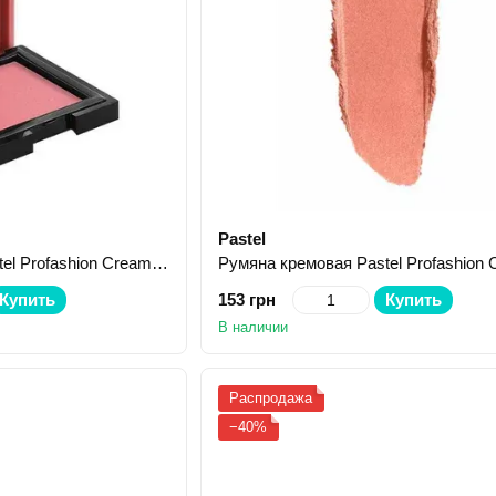
Pastel
Румяна кремовая Pastel Profashion Cream Blush Blendable №41 3.6 г
Купить
153 грн
Купить
В наличии
Распродажа
−40%