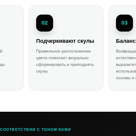
02
03
Подчеркивают скулы
Баланс
ой
Правильное расположение
Возвраща
цвета помогает визуально
естестве
еды
сформировать и приподнять
выразител
скулы.
использо
основы и 
 СООТВЕТСТВИИ С ТОНОМ КОЖИ