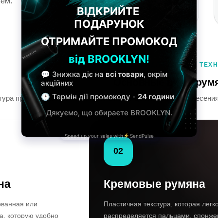
ем.
ФОРМАТЫ ДЛЯ РАЗНЫХ ТЕХ
Основные виды рум
тура продукта влияет на интенсивность цвета, способ нанесени
02
на
Кремовые румяна
ованная или
Пластичная текстура, которая легк
а, которую удобно
распределяется пальцами, спонже