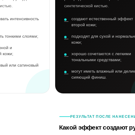
истью.
синтетической кистью.
овать интенсивность
создают естественный эффект
второй кожи;
ть тонкими слоями;
подходят для сухой и нормаль
кожи;
рной и
 кожи;
хорошо сочетаются с легкими
тональными средствами;
овый или сатиновый
могут иметь влажный или дели
сияющий финиш.
РЕЗУЛЬТАТ ПОСЛЕ НАНЕСЕН
Какой эффект создают р