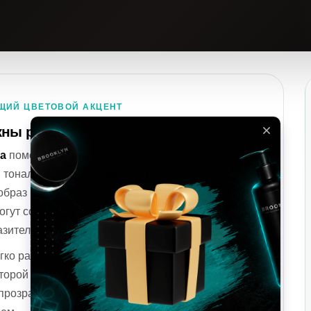
ИЙ ЦВЕТОВОЙ АКЦЕНТ
жны румяна?
а
помогают вернуть коже естественный цвет
 тональной основы, визуально подчеркнуть
 образ более свежим. В зависимости от способа
огут создавать деликатный повседневный
зительный акцент.
гко растушевываются кистью, кремовые создают
торой кожи, а жидкие формулы позволяют
 прозрачный оттенок с естественным или