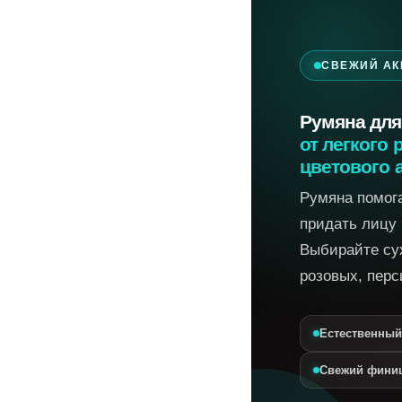
СВЕЖИЙ АК
Румяна для
от легкого
цветового 
Румяна помога
придать лицу
Выбирайте су
розовых, перс
Естественный
Свежий фини