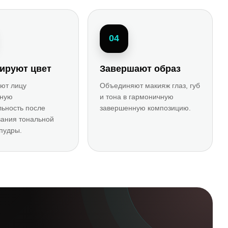
04
ируют цвет
Завершают образ
ют лицу
Объединяют макияж глаз, губ
нную
и тона в гармоничную
ьность после
завершенную композицию.
вания тональной
пудры.