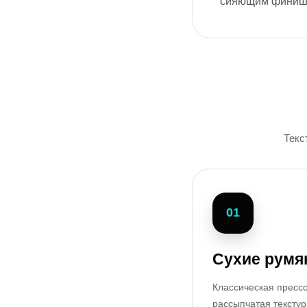
сияющим финиш
Текс
01
Сухие румя
Классическая пресс
рассыпчатая текстур