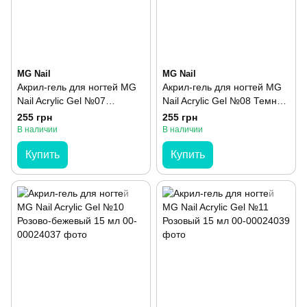
MG Nail
MG Nail
Акрил-гель для ногтей MG
Акрил-гель для ногтей MG
Nail Acrylic Gel №07
Nail Acrylic Gel №08 Темно-
Бежевый с шиммером 15
розовый с шиммером 15 мл
255 грн
255 грн
мл
В наличии
В наличии
Купить
Купить