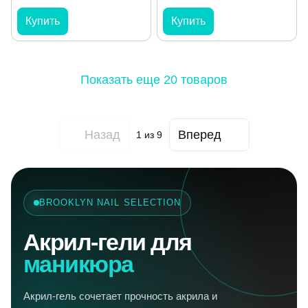
Купить
Купить
Показать еще 20 товаров
Назад
Вперед
1
из 9
BROOKLYN NAIL SELECTION
Акрил-гели для
маникюра
Акрил-гель сочетает прочность акрила и