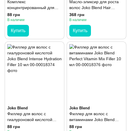
Комплекс
Масло-эликсир для роста
концентрированный для
волос Joko Blend Hair
волос Tink Манго-Протеины
Growth & Strength Oil 100
88 грн
368 грн
шелка 4 шт 10 мл
мл
В наличии
В наличии
Купить
Купить
Joko Blend
Joko Blend
Филлер для волос с
Филлер для волос с
гиалуроновой кислотой
витаминами Joko Blend
Joko Blend Intense Hydration
Perfect Vitamin Mix Filler 10
88 грн
88 грн