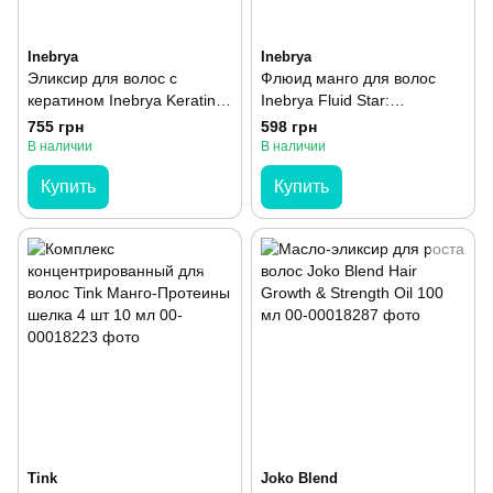
Inebrya
Inebrya
Эликсир для волос с
Флюид манго для волос
кератином Inebrya Keratin
Inebrya Fluid Star:
Oil Elixir 200 мл
Restructuring liquid crystals
755 грн
598 грн
Mango 60 мл
В наличии
В наличии
Купить
Купить
Tink
Joko Blend