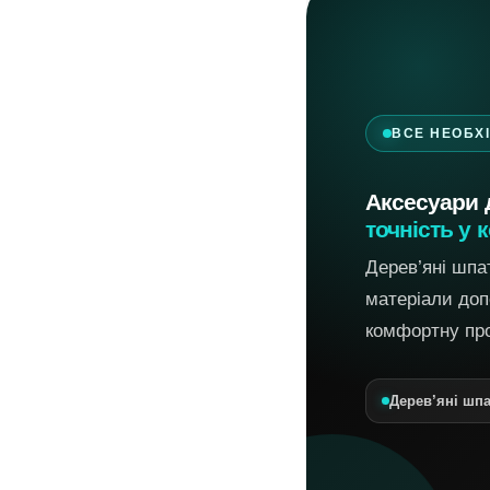
ВСЕ НЕОБХ
Аксесуари д
точність у 
Дерев’яні шпат
матеріали допо
комфортну про
Дерев’яні шпа