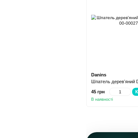
Danins
Шпатель дерев'яний D
45 грн
К
В наявності