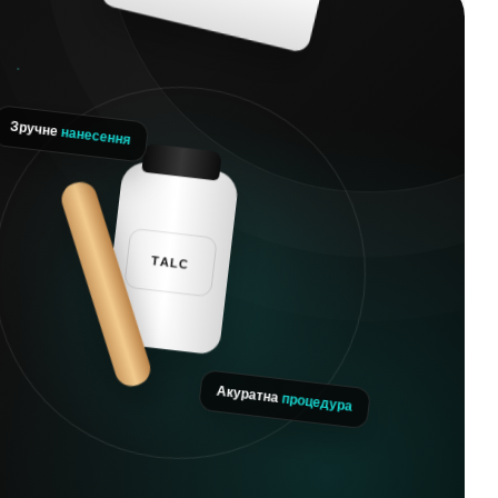
нанесення
ручне
процедура
Акуратна