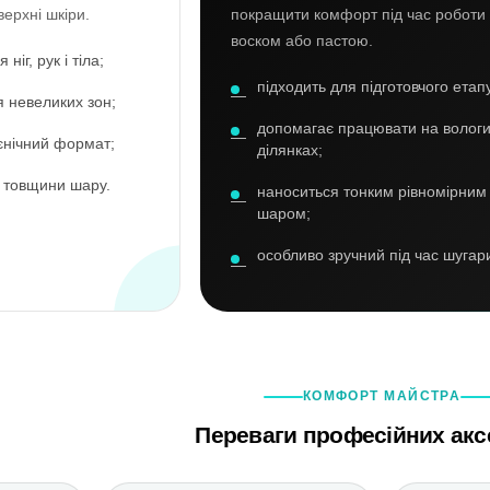
верхні шкіри.
покращити комфорт під час роботи 
воском або пастою.
ніг, рук і тіла;
підходить для підготовчого етапу
я невеликих зон;
допомагає працювати на волог
ієнічний формат;
ділянках;
 товщини шару.
наноситься тонким рівномірним
шаром;
особливо зручний під час шугари
КОМФОРТ МАЙСТРА
Переваги професійних акс