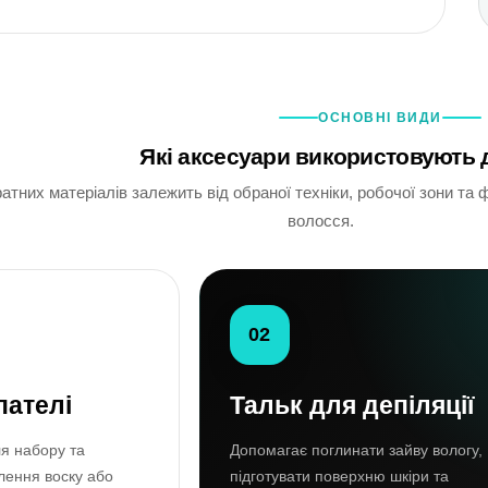
ОСНОВНІ ВИДИ
Які аксесуари використовують д
ратних матеріалів залежить від обраної техніки, робочої зони т
волосся.
02
пателі
Тальк для депіляції
я набору та
Допомагає поглинати зайву вологу,
лення воску або
підготувати поверхню шкіри та