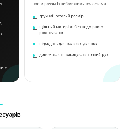
з
пасти разом із небажаними волосками.
зручний готовий розмір;
;
щільний матеріал без надмірного
розтягування;
их
підходять для великих ділянок;
допомагають виконувати точний рух.
нгу.
есуарів