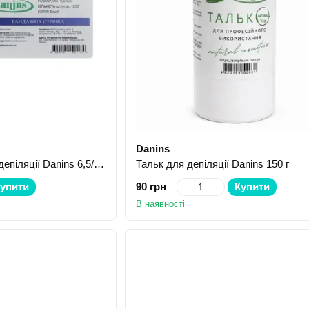
Danins
Смужки тканинні для депіляції Danins 6,5/20 100 шт
Тальк для депіляції Danins 150 г
упити
90 грн
Купити
В наявності