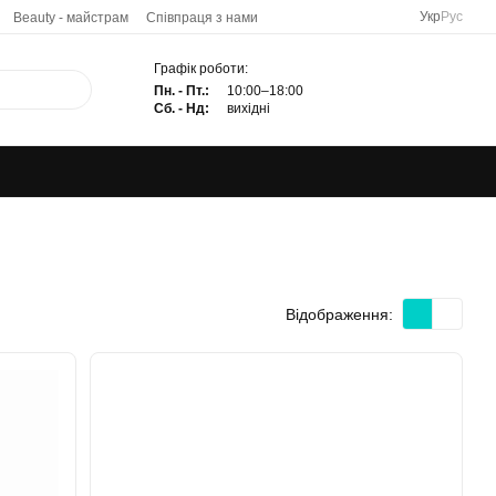
Укр
Рус
Beauty - майстрам
Співпраця з нами
Графік роботи:
Пн. - Пт.:
10:00–18:00
Сб. - Нд:
вихідні
Відображення: