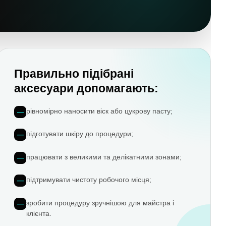
Правильно підібрані
аксесуари допомагають:
рівномірно наносити віск або цукрову пасту;
підготувати шкіру до процедури;
працювати з великими та делікатними зонами;
підтримувати чистоту робочого місця;
зробити процедуру зручнішою для майстра і
клієнта.