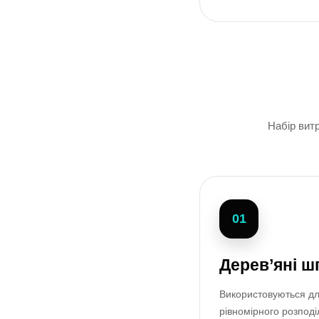
Набір вит
01
Дерев’яні ш
Використовуються дл
рівномірного розподі