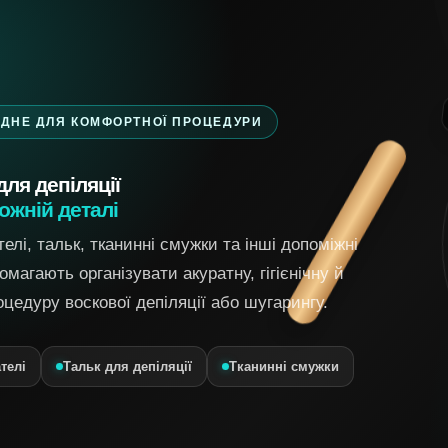
ІДНЕ ДЛЯ КОМФОРТНОЇ ПРОЦЕДУРИ
З
ля депіляції
кожній деталі
елі, тальк, тканинні смужки та інші допоміжні
магають організувати акуратну, гігієнічну й
цедуру воскової депіляції або шугарингу.
телі
Тальк для депіляції
Тканинні смужки