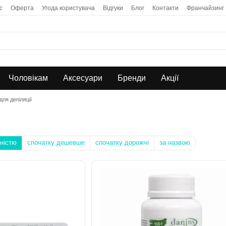
с
Оферта
Угода користувача
Відгуки
Блог
Контакти
Франчайзинг
Чоловікам
Аксесуари
Бренди
Акції
ля депіляції
ністю
спочатку дешевше
спочатку дорожчі
за назвою