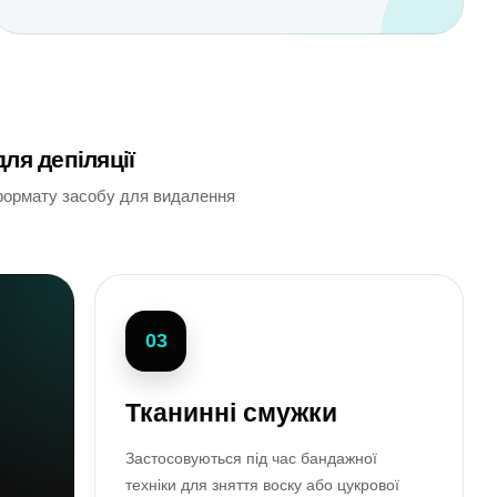
ля депіляції
а формату засобу для видалення
03
Тканинні смужки
Застосовуються під час бандажної
техніки для зняття воску або цукрової