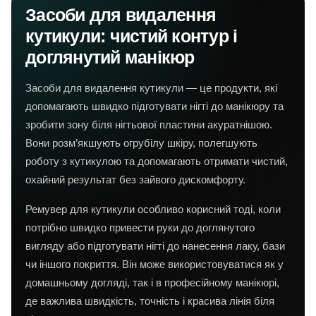
Засоби для видалення
кутикули: чистий контур і
доглянутий манікюр
Засоби для видалення кутикули — це продукти, які
допомагають швидко підготувати нігті до манікюру та
зробити зону біля нігтьової пластини акуратнішою.
Вони розм’якшують огрубілу шкіру, полегшують
роботу з кутикулою та допомагають отримати чистий,
охайний результат без зайвого дискомфорту.
Ремувер для кутикули особливо корисний тоді, коли
потрібно швидко привести руки до доглянутого
вигляду або підготувати нігті до нанесення лаку, бази
чи іншого покриття. Він може використовуватися як у
домашньому догляді, так і в професійному манікюрі,
де важлива швидкість, точність і красива лінія біля