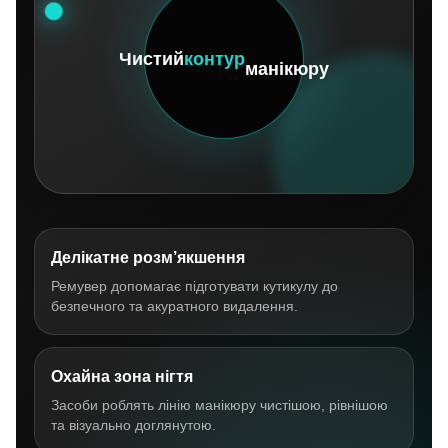
Чистий
контур
манікюру
Делікатне розм’якшення
Ремувер допомагає підготувати кутикулу до
безпечного та акуратного видалення.
Охайна зона нігтя
Засоби роблять лінію манікюру чистішою, рівнішою
та візуально доглянутою.