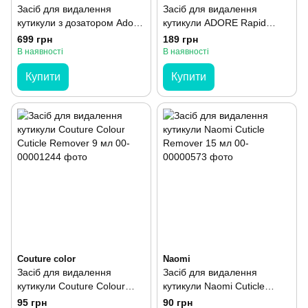
Засіб для видалення
Засіб для видалення
кутикули з дозатором Adore
кутикули ADORE Rapid
Rapid Cuticle Remover 180
Cuticle Remover 30 мл
699 грн
189 грн
мл
В наявності
В наявності
Купити
Купити
Couture color
Naomi
Засіб для видалення
Засіб для видалення
кутикули Couture Colour
кутикули Naomi Cuticle
Cuticle Remover 9 мл
Remover 15 мл
95 грн
90 грн