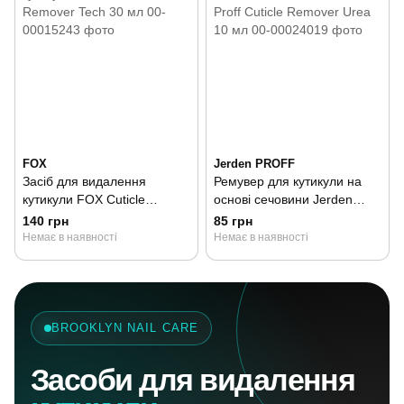
FOX
Jerden PROFF
Засіб для видалення
Ремувер для кутикули на
кутикули FOX Cuticle
основі сечовини Jerden
Remover Tech 30 мл
Proff Cuticle Remover Urea
140 грн
85 грн
10 мл
Немає в наявності
Немає в наявності
BROOKLYN NAIL CARE
Засоби для видалення