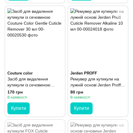
Couture color
Jerden PROFF
Засіб для видалення
Ремувер для кутикули на
кутикули із сечовиною
лужній основі Jerden Proff
Couture Сolor Gentle Cuticle
Cuticle Remover Alkaline 10
170 грн
80 грн
Remover 30 мл
мл
В наявності
В наявності
Купити
Купити