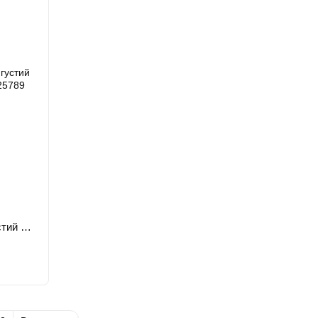
Гель для нарощення трифазовий густий NUB Builder Gel №08 12 мл