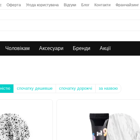
с
Оферта
Угода користувача
Відгуки
Блог
Контакти
Франчайзинг
Чоловікам
Аксесуари
Бренди
Акції
ністю
спочатку дешевше
спочатку дорожчі
за назвою