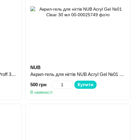
NUB
Гель для об’ємних дизайнів Jerden Proff 3D Jelly Gel №00 Clear 8 г
Акрил-гель для нігтів NUB Acryl Gel №01 Clear 30 мл
500 грн
Купити
В наявності