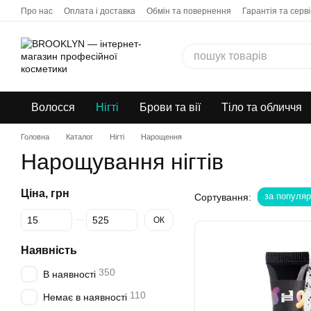
Перейти до основного контенту
Про нас
Оплата і доставка
Обмін та повернення
Гарантія та серві
Бонусна програма
Дропшипінг
Волосся
Нігті
Брови та вії
Тіло та обличчя
Головна
Каталог
Нігті
Нарощення
Нарощування нігтів
Ціна, грн
за популяр
Сортування:
Від Ціна, грн
До Ціна, грн
ОК
Наявність
350
В наявності
110
Немає в наявності