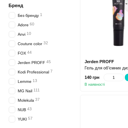
Бренд
1
Без бренду
60
Adore
10
Anvi
32
Couture color
44
FOX
Jerden PROFF
45
Jerden PROFF
7
Kodi Professional
140 грн
13
Lemme
В наявності
111
MG Nail
37
Molekula
43
NUB
57
YUKI