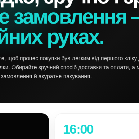
е замовлення 
йних руках.
е, щоб процес покупки був легким від першого кліку
ки. Обирайте зручний спосіб доставки та оплати, а
 замовлення й акуратне пакування.
16:00