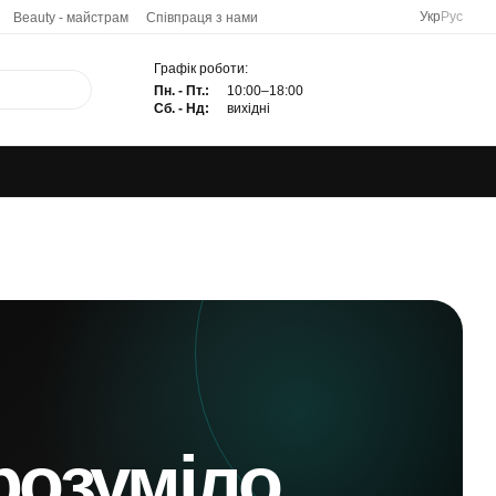
Укр
Рус
Beauty - майстрам
Співпраця з нами
Графік роботи:
Пн. - Пт.:
10:00–18:00
Сб. - Нд:
вихідні
розуміло.