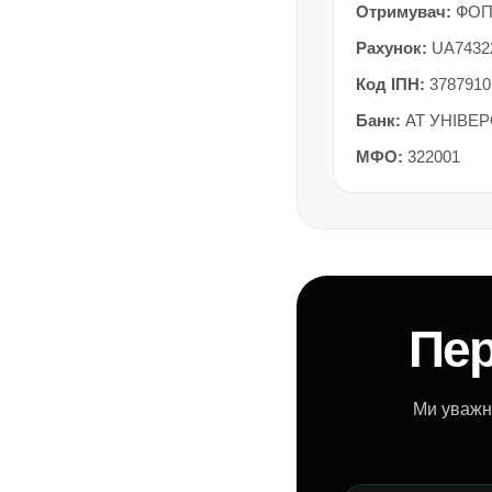
Отримувач:
ФОП 
Рахунок:
UA74322
Код ІПН:
3787910
Банк:
АТ УНІВЕР
МФО:
322001
Пер
Ми уважн