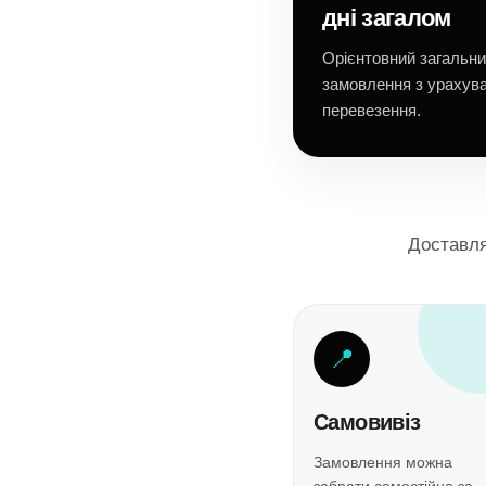
дні загалом
Орієнтовний загальни
замовлення з урахув
перевезення.
Доставля
📍
Самовивіз
Замовлення можна