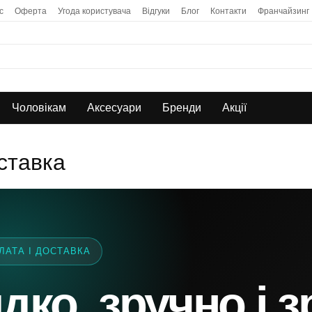
с
Оферта
Угода користувача
Відгуки
Блог
Контакти
Франчайзинг
Чоловікам
Аксесуари
Бренди
Акції
ставка
ЛАТА І ДОСТАВКА
ко, зручно і з