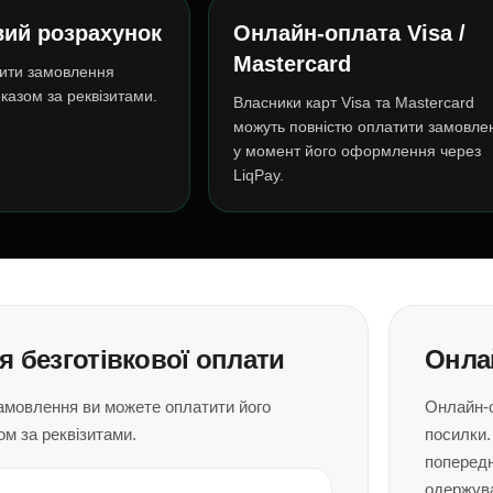
вий розрахунок
Онлайн-оплата Visa /
Mastercard
ити замовлення
казом за реквізитами.
Власники карт Visa та Mastercard
можуть повністю оплатити замовле
у момент його оформлення через
LiqPay.
я безготівкової оплати
Онлай
амовлення ви можете оплатити його
Онлайн-о
ом за реквізитами.
посилки.
попередн
одержув