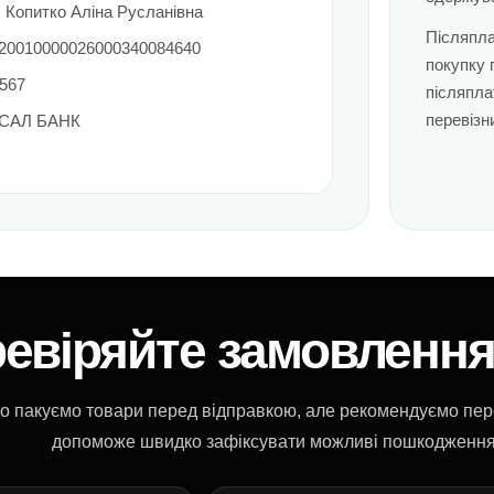
Копитко Аліна Русланівна
Післяпла
0010000026000340084640
покупку 
567
післяпла
перевізн
САЛ БАНК
евіряйте замовлення
о пакуємо товари перед відправкою, але рекомендуємо пере
допоможе швидко зафіксувати можливі пошкодження 