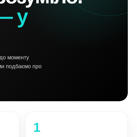
— у
 до моменту
 ми подбаємо про
1