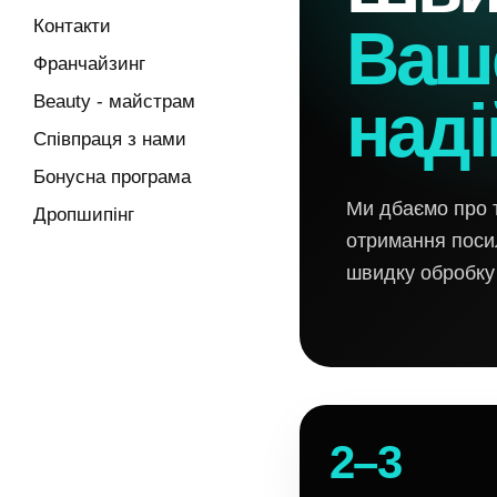
Контакти
Ваш
Франчайзинг
наді
Beauty - майстрам
Співпраця з нами
Бонусна програма
Ми дбаємо про т
Дропшипінг
отримання посил
швидку обробку
2–3