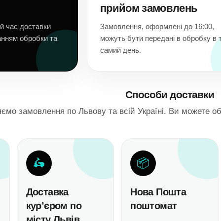
прийом замовлень
й час доставки
Замовлення, оформлені до 16:00,
анням обробки та
можуть бути передані в обробку в 
самий день.
Способи доставки
ємо замовлення по Львову та всій Україні. Ви можете 
🛵
📦
Доставка
Нова Пошта
кур’єром по
поштомат
місту Львів