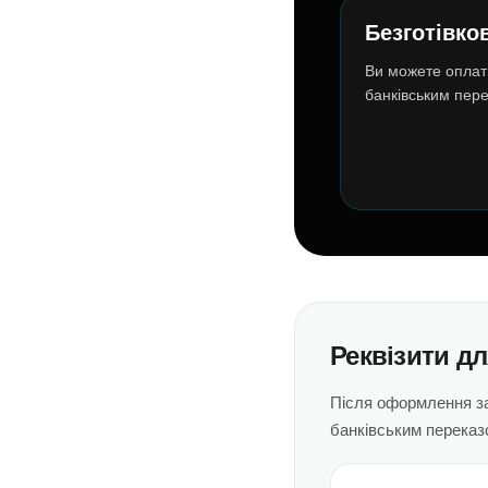
Безготівко
Ви можете оплат
банківським пере
Реквізити дл
Після оформлення з
банківським переказ