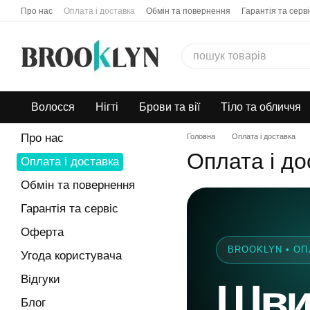
Перейти до основного контенту
Про нас
Оплата і доставка
Обмін та повернення
Гарантія та серві
Бонусна програма
Дропшипінг
Волосся
Нігті
Брови та вії
Тіло та обличчя
Про нас
Головна
Оплата і доставка
Оплата і до
Оплата і доставка
Обмін та повернення
Гарантія та сервіс
Оферта
BROOKLYN • ОП
Угода користувача
Відгуки
Швид
Блог