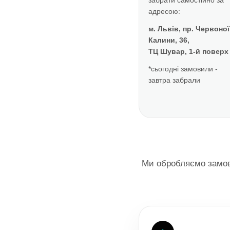
забрати самостійно за
адресою:
м. Львів, пр. Червоної
Калини, 36,
ТЦ Шувар, 1-й поверх
*сьогодні замовили -
завтра забрали
Ми обробляємо замовл