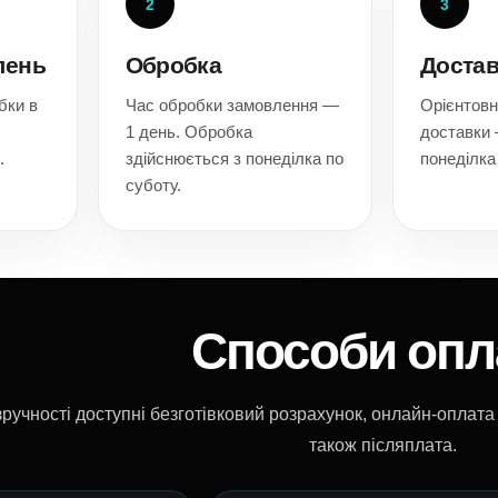
2
3
лень
Обробка
Достав
бки в
Час обробки замовлення —
Орієнтовн
1 день. Обробка
доставки 
.
здійснюється з понеділка по
понеділка
суботу.
Способи опл
ручності доступні безготівковий розрахунок, онлайн-оплата 
також післяплата.