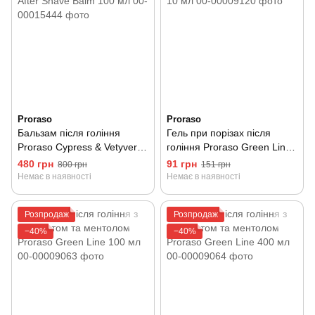
Proraso
Proraso
Бальзам після гоління
Гель при порізах після
Proraso Cypress & Vetyver
гоління Proraso Green Line
After Shave Balm 100 мл
10 мл
480 грн
91 грн
800 грн
151 грн
Немає в наявності
Немає в наявності
Розпродаж
Розпродаж
−40%
−40%