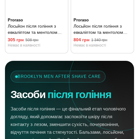
Proraso
Proraso
Лосьйон після гоління з
Лосьйон після гоління з
евкаліптом та ментолом
евкаліптом та ментолом
Proraso Green Line 100 мл
Proraso Green Line 400 мл
305 грн
804 грн
508 грн
1 340 грн
Немає в наявності
Немає в наявності
BROOKLYN MEN AFTER SHAVE CARE
Засоби
після гоління
Засоби після гоління — це фінальний етап чоловічого
догляду, який допомагає заспокоїти шкіру після
контакту з лезом, зменшити сухість, почервоніння,
відчуття печіння та стягнутості. Бальзами, лосьйони,