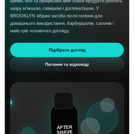
креми, гелі та професійні after shave продукти роблять
шкіру м’якшою, свіжішою і доглянутішою. У
BROOKLYN зібрані засоби після гоління для
домашнього використання, барбершопів, салонів і
майстрів чоловічого догляду.
Підібрати догляд
Питання та відповіді