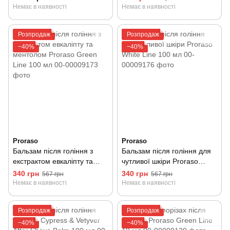
мл
Немає в наявності
Немає в наявності
Розпродаж
Розпродаж
−40%
−40%
Proraso
Proraso
Бальзам після гоління з
Бальзам після гоління для
екстрактом евкаліпту та
чутливої шкіри Proraso
ментолом Proraso Green
White Line 100 мл
340 грн
340 грн
567 грн
567 грн
Line 100 мл
Немає в наявності
Немає в наявності
Розпродаж
Розпродаж
−40%
−40%