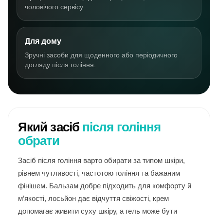
чоловічого сервісу.
Для дому
Зручні засоби для щоденного або періодичного
догляду після гоління.
Який засіб
після гоління
обрати
Засіб після гоління варто обирати за типом шкіри,
рівнем чутливості, частотою гоління та бажаним
фінішем. Бальзам добре підходить для комфорту й
м’якості, лосьйон дає відчуття свіжості, крем
допомагає живити суху шкіру, а гель може бути