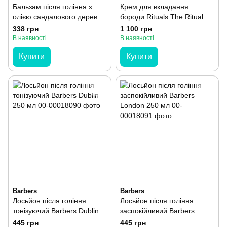
Бальзам після гоління з
Крем для вкладання
олією сандалового дерева
бороди Rituals The Ritual Of
Barbers Sandalwood 100 мл
Homme 30 мл
338 грн
1 100 грн
В наявності
В наявності
Купити
Купити
Barbers
Barbers
Лосьйон після гоління
Лосьйон після гоління
тонізуючий Barbers Dublin
заспокійливий Barbers
250 мл
London 250 мл
445 грн
445 грн