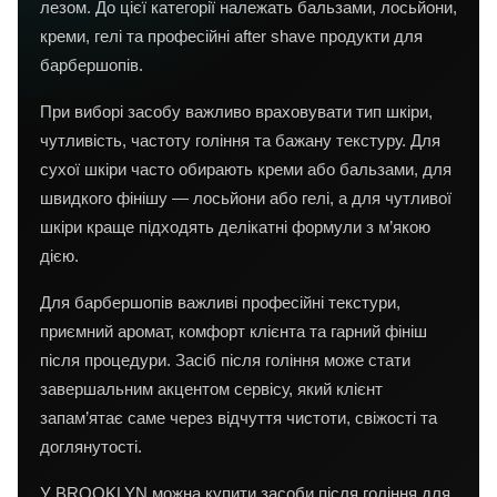
лезом. До цієї категорії належать бальзами, лосьйони,
креми, гелі та професійні after shave продукти для
барбершопів.
При виборі засобу важливо враховувати тип шкіри,
чутливість, частоту гоління та бажану текстуру. Для
сухої шкіри часто обирають креми або бальзами, для
швидкого фінішу — лосьйони або гелі, а для чутливої
шкіри краще підходять делікатні формули з м’якою
дією.
Для барбершопів важливі професійні текстури,
приємний аромат, комфорт клієнта та гарний фініш
після процедури. Засіб після гоління може стати
завершальним акцентом сервісу, який клієнт
запам’ятає саме через відчуття чистоти, свіжості та
доглянутості.
У BROOKLYN можна купити засоби після гоління для