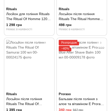
Rituals
Rituals
Лосйон для гоління Rituals
Лосьйон після гоління
The Ritual Of Homme 120
Rituals The Ritual Homme
мл
After Shave Refreshing Gel
1 298 грн
498 грн
30 мл
Немає в наявності
Немає в наявності
Розпродаж
−40%
Rituals
Proraso
Лосьйон після гоління
Бальзам після гоління з
Rituals The Ritual Of
алое та вітаміном Е Proraso
Samurai 100 мл
Blue After Shave Balm 100
1 395 грн
340 грн
567 грн