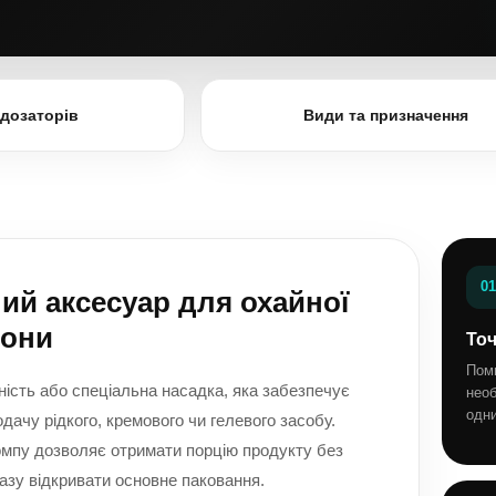
дозаторів
Види та призначення
01
ий аксесуар для охайної
зони
То
Пом
ість або спеціальна насадка, яка забезпечує
необ
одн
дачу рідкого, кремового чи гелевого засобу.
омпу дозволяє отримати порцію продукту без
азу відкривати основне паковання.