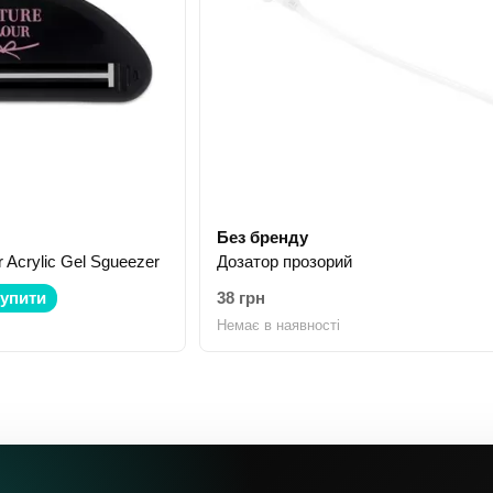
Без бренду
 Acrylic Gel Sgueezer
Дозатор прозорий
упити
38 грн
Немає в наявності