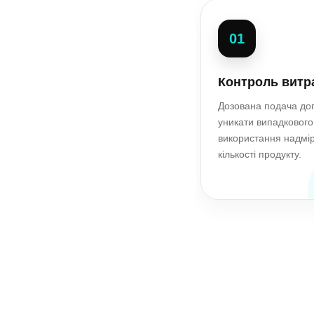
01
Контроль витр
Дозована подача до
уникати випадкового
використання надмі
кількості продукту.