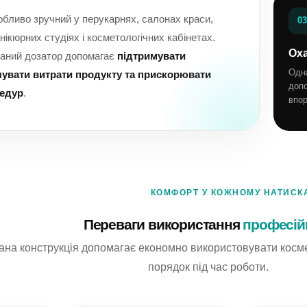
бливо зручний у перукарнях, салонах краси,
03
ікюрних студіях і косметологічних кабінетах.
Ох
раний дозатор допомагає
підтримувати
Одн
чувати витрати продукту та прискорювати
доп
едур
.
впор
КОМФОРТ У КОЖНОМУ НАТИСК
Переваги використання
професій
на конструкція допомагає економно використовувати косме
порядок під час роботи.