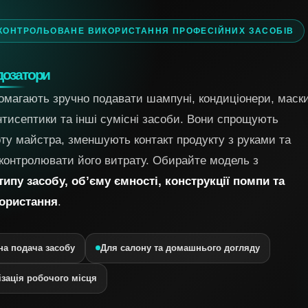
 КОНТРОЛЬОВАНЕ ВИКОРИСТАННЯ ПРОФЕСІЙНИХ ЗАСОБІВ
дозатори
омагають зручно подавати шампуні, кондиціонери, маски
нтисептики та інші сумісні засоби. Вони спрощують
ту майстра, зменшують контакт продукту з руками та
контролювати його витрату. Обирайте модель з
типу засобу, об’єму ємності, конструкції помпи та
ористання
.
а подача засобу
Для салону та домашнього догляду
ізація робочого місця