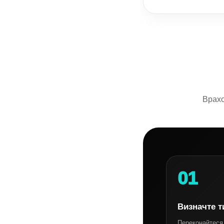
Врахо
01
Визначте т
Переконайтеся