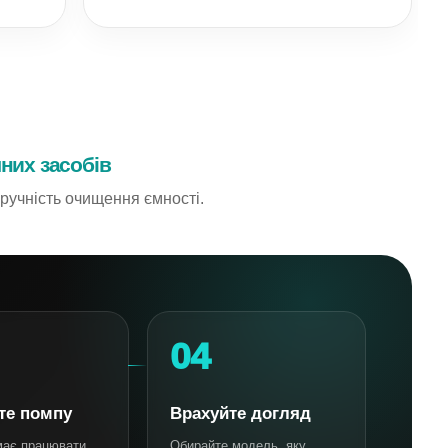
них засобів
зручність очищення ємності.
04
те помпу
Врахуйте догляд
має працювати
Обирайте модель, яку