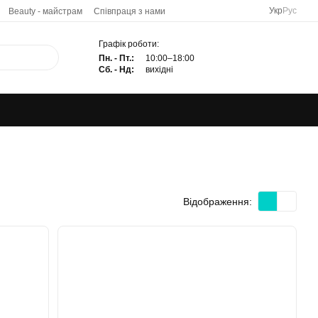
Укр
Рус
Beauty - майстрам
Співпраця з нами
Графік роботи:
Пн. - Пт.:
10:00–18:00
Сб. - Нд:
вихідні
Відображення: