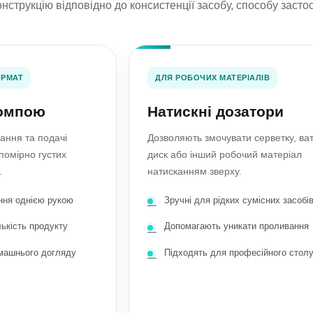
нструкцію відповідно до консистенції засобу, способу заст
ОРМАТ
ДЛЯ РОБОЧИХ МАТЕРІАЛІВ
помпою
Натискні дозатори
гання та подачі
Дозволяють змочувати серветку, ва
 помірно густих
диск або інший робочий матеріал
.
натисканням зверху.
ння однією рукою
Зручні для рідких сумісних засобі
ькість продукту
Допомагають уникати проливання
машнього догляду
Підходять для професійного стол