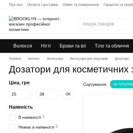
Перейти до основного контенту
Про нас
Оплата і доставка
Обмін та повернення
Гарантія та серві
Бонусна програма
Дропшипінг
Волосся
Нігті
Брови та вії
Тіло та обличчя
Головна
Каталог
Аксесуари
Аксесуари для перукарів
Дозатори
Дозатори для косметичних 
Ціна, грн
за популяр
Сортування:
Від Ціна, грн
До Ціна, грн
ОК
Наявність
1
В наявності
2
Немає в наявності