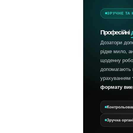
ЗРУЧНЕ ТА
Професійні
Дозатори доп
рідке мило, а
щоденну робо
допомагають 
урахуванням
формату вик
Контрольован
Зручна орган