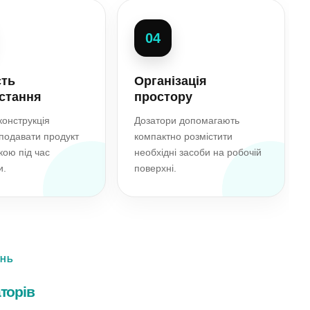
04
сть
Організація
стання
простору
онструкція
Дозатори допомагають
подавати продукт
компактно розмістити
кою під час
необхідні засоби на робочій
и.
поверхні.
АНЬ
торів