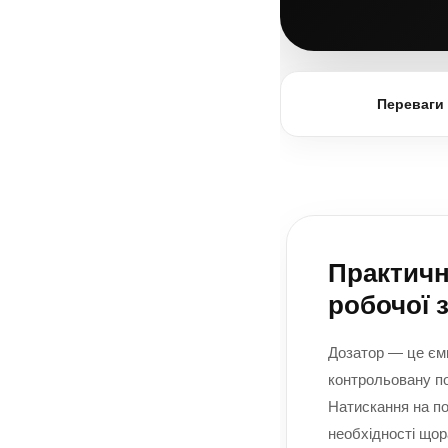
Переваги 
Практичн
робочої 
Дозатор — це ємн
контрольовану по
Натискання на п
необхідності щор