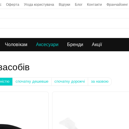
с
Оферта
Угода користувача
Відгуки
Блог
Контакти
Франчайзинг
Чоловікам
Аксесуари
Бренди
Акції
засобів
ністю
спочатку дешевше
спочатку дорожчі
за назвою