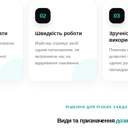
02
03
ати
Швидкість роботи
Зручні
викори
помагає
Майстер отримує засіб
одним натисканням, не
Помпова к
рної
витрачаючи час на
дозволяє 
відкривання паковання.
однією ру
процедур
РІШЕННЯ ДЛЯ РІЗНИХ ЗАВД
Види та призначення
доза