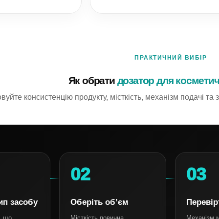
ПРАКТИЧНИЙ ВИБІР
Як обрати
дозатор для косметич
вуйте консистенцію продукту, місткість, механізм подачі та 
02
03
ип засобу
Оберіть об’єм
Перевір
, що
Місткість повинна
Механізм 