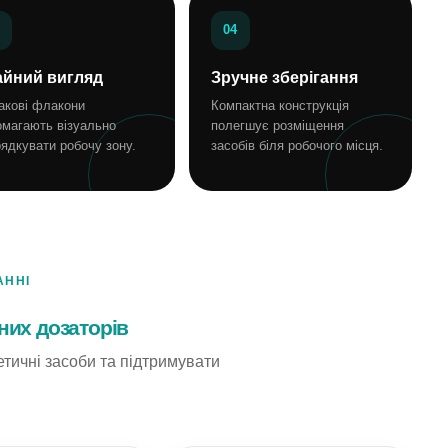
04
айний вигляд
Зручне зберігання
акові флакони
Компактна конструкція
омагають візуально
полегшує розміщення
ядкувати робочу зону.
засобів біля робочого місця.
АННІ
них дозаторів
тичні засоби та підтримувати