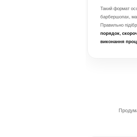
Такий формат осо
барбершопах, ман
Правильно підіб
порядок, скоро
виконання проц
Продума