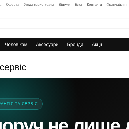
с
Оферта
Угода користувача
Відгуки
Блог
Контакти
Франчайзинг
Чоловікам
Аксесуари
Бренди
Акції
 сервіс
РАНТІЯ ТА СЕРВІС
оруч не лише 