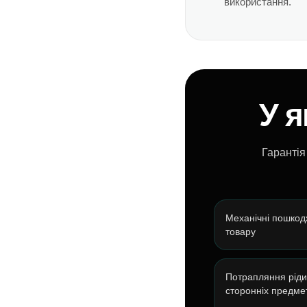
використання.
У я
Гарантія
Механічні пошко
товару
Потрапляння ріди
сторонніх предмет