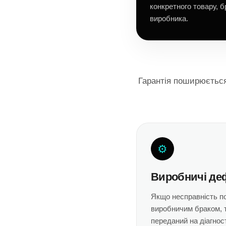
конкретного товару, 
виробника.
Гарантія поширюється 
⚙
Виробничі де
Якщо несправність по
виробничим браком, 
переданий на діагнос