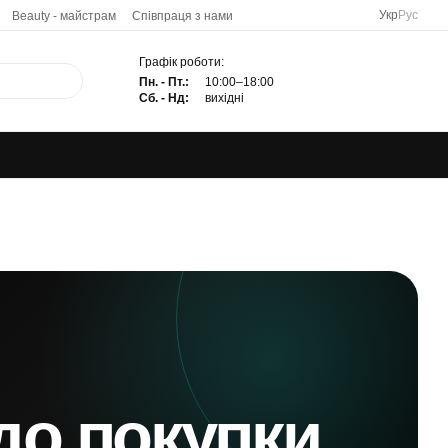
Укр
Рус
Beauty - майстрам
Співпраця з нами
Графік роботи:
Пн. - Пт.:
10:00–18:00
Сб. - Нд:
вихідні
до покупки.