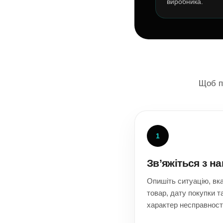
виробника.
Щоб п
1
Зв’яжіться з н
Опишіть ситуацію, вк
товар, дату покупки т
характер несправності