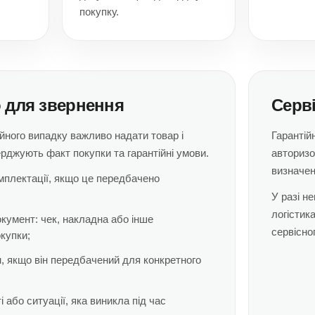
покупку.
 для звернення
Серв
йного випадку важливо надати товар і
Гарантій
ерджують факт покупки та гарантійні умови.
авторизо
визначен
омплектації, якщо це передбачено
У разі н
логістик
кумент: чек, накладна або інше
сервісно
купки;
н, якщо він передбачений для конкретного
 або ситуації, яка виникла під час