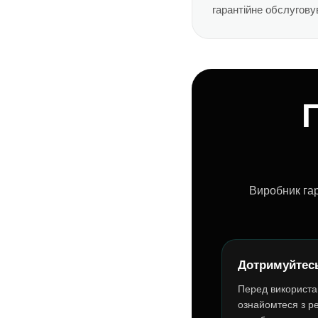
гарантійне обслугову
Г
Виробник гар
Дотримуйтесь
Перед використ
ознайомтеся з р