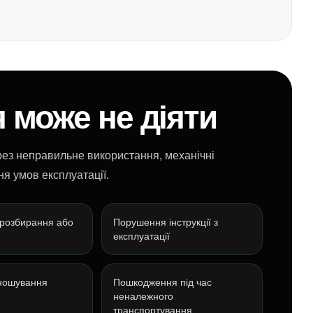
я може не діяти
рез неправильне використання, механічні
я умов експлуатації.
 розбирання або
Порушення інструкції з
експлуатації
ношування
Пошкодження під час
неналежного
транспортування