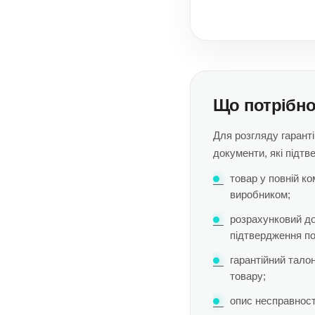
Що потрібно
Для розгляду гаранті
документи, які підтв
товар у повній к
виробником;
розрахунковий до
підтвердження по
гарантійний тало
товару;
опис несправності