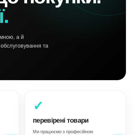
.
мною, а й
о обслуговування та
✓
перевірені товари
Ми працюємо з професійною