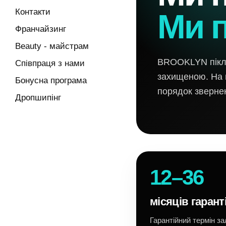
Контакти
Ми п
Франчайзинг
Beauty - майстрам
BROOKLYN піклу
Співпраця з нами
захищеною. На ц
Бонусна програма
порядок звернен
Дропшипінг
12–36
місяців гаранті
Гарантійний термін за