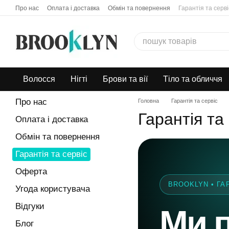
Перейти до основного контенту
Про нас
Оплата і доставка
Обмін та повернення
Гарантія та серві
Бонусна програма
Дропшипінг
Волосся
Нігті
Брови та вії
Тіло та обличчя
Про нас
Головна
Гарантія та сервіс
Гарантія та
Оплата і доставка
Обмін та повернення
Гарантія та сервіс
Оферта
BROOKLYN • ГА
Угода користувача
Відгуки
Ми п
Блог