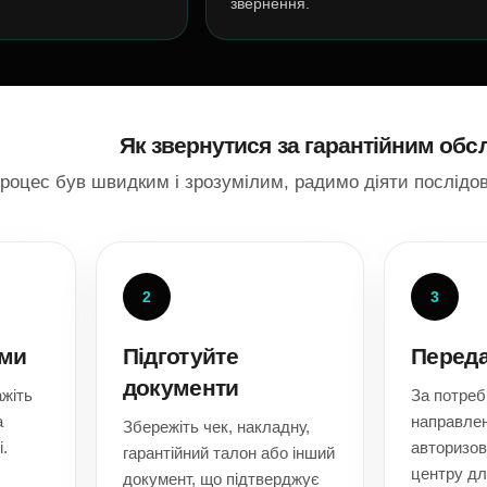
звернення.
Як звернутися за гарантійним об
роцес був швидким і зрозумілим, радимо діяти послідов
2
3
ами
Підготуйте
Переда
документи
ажіть
За потреб
а
направле
Збережіть чек, накладну,
.
авторизов
гарантійний талон або інший
центру дл
документ, що підтверджує