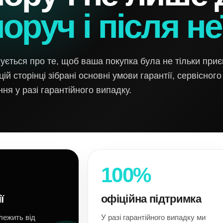
оруч і після неї
ється про те, щоб ваша покупка була не тільки приє
ій сторінці зібрані основні умови гарантії, сервісног
ня у разі гарантійного випадку.
100%
ї
офіційна підтримка
лежить від
У разі гарантійного випадку ми