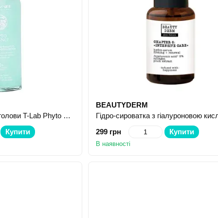
BEAUTYDERM
Сироватка для шкіри голови T-Lab Phyto Balance Aha/Bha Pre--Shampoo Scalp Peel Derma-Serum 60 мл
Купити
299 грн
Купити
В наявності