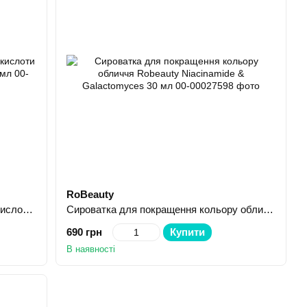
RoBeauty
Сироватка з 4 видами гіалуронової кислоти RoBeauty Hyaluronic Concentrate 30 мл
Сироватка для покращення кольору обличчя Robeauty Niacinamide & Galactomyces 30 мл
690 грн
Купити
В наявності