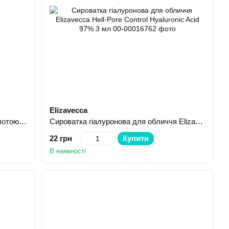
Elizavecca
Гідро-сироватка з гіалуроновою кислотою та колагеном BEAUTYDERM Skin Fiction Hydro-Serum 30 мл
Сироватка гіалуронова для обличчя Elizavecca Hell-Pore Control Hyaluronic Acid 97% 3 мл
22 грн
Купити
В наявності