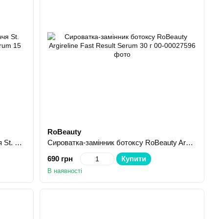
RoBeauty
Сироватка-автобронзат для обличчя St. Moriz Advanced tan boosting facial serum 15 мл
Сироватка-замінник ботоксу RoBeauty Argireline Fast Result Serum 30 г
690 грн
Купити
В наявності