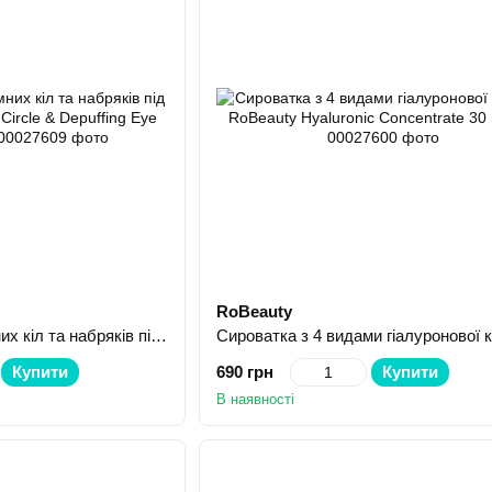
RoBeauty
Сироватка проти темних кіл та набряків під очима Robeauty Dark Circle & Depuffing Eye Serum 20 г
Купити
690 грн
Купити
В наявності