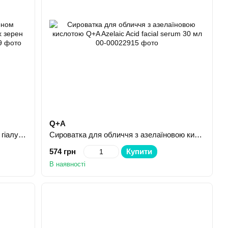
Q+A
Сироватка для обличчя з колагеном гіалуроном і CO2-екстрактом кавових зерен Tink Lifting Serum 30 мл
Сироватка для обличчя з азелаїновою кислотою Q+A Azelaic Acid facial serum 30 мл
574 грн
Купити
В наявності