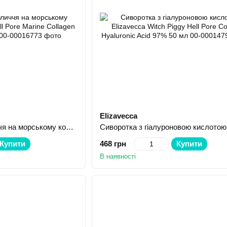
Elizavecca
Сироватка для обличчя на морському колагені Elizavecca Hell Pore Marine Collagen Ample 95% 50 мл
Купити
468 грн
Купити
В наявності