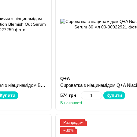
Q+A
Сироватка для обличчя з ніацинамідом BEAUTYDERM Skin Fiction Blemish Out Serum 30 мл
Купити
574 грн
Купити
В наявності
Розпродаж
−30%