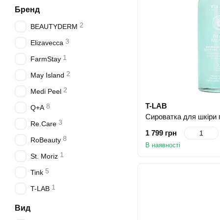
Бренд
2
BEAUTYDERM
3
Elizavecca
1
FarmStay
2
May Island
2
Medi Peel
T-LAB
8
Q+A
3
Re.Care
1 799 грн
8
RoBeauty
В наявності
1
St. Moriz
5
Tink
1
T-LAB
Вид