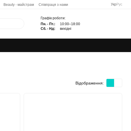
Укр
Рус
Beauty - майстрам
Співпраця з нами
Графік роботи:
Пн. - Пт.:
10:00–18:00
Сб. - Нд:
вихідні
Відображення: