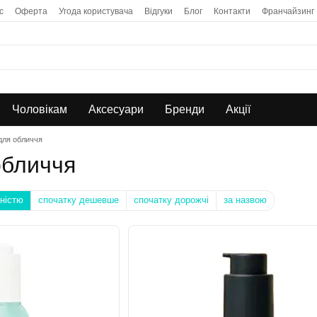
с
Оферта
Угода користувача
Відгуки
Блог
Контакти
Франчайзинг
Чоловікам
Аксесуари
Бренди
Акції
для обличчя
обличчя
ністю
спочатку дешевше
спочатку дорожчі
за назвою