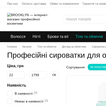
Перейти до основного контенту
Про нас
Оплата і доставка
Обмін та повернення
Гарантія та серві
Бонусна програма
Дропшипінг
Волосся
Нігті
Брови та вії
Тіло та обличчя
Головна
Каталог
Тіло та обличчя
Догляд за обличчям
Сироватки 
Професійні сироватки для 
Ціна, грн
за популяр
Сортування:
Від Ціна, грн
До Ціна, грн
ОК
Наявність
20
В наявності
16
Немає в наявності