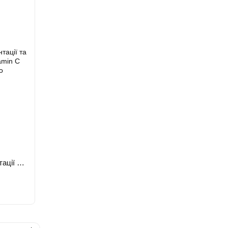
Сироватка з мікроголками від пігментації та вітаміном C Robeauty Liposomal Vitamin C Serum 30 мл