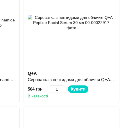
Q+A
Сироватка з ніацинамідом Q+A Niacinamide Serum 30 мл
Сироватка з пептидами для обличчя Q+A Peptide Facial Serum 30 мл
564 грн
Купити
В наявності