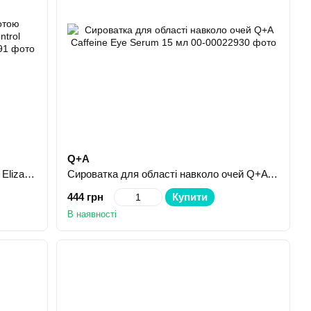
Q+A
Сиворотка з гіалуроновою кислотою Elizavecca Witch Piggy Hell Pore Control Hyaluronic Acid 97% 50 мл
Сироватка для області навколо очей Q+A Caffeine Eye Serum 15 мл
444 грн
Купити
В наявності