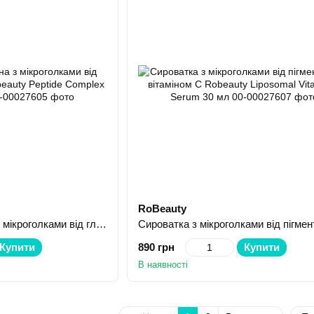
RoBeauty
Сироватка пептидна з мікроголками від глибоких зморщок Robeauty Peptide Complex Serum 30 мл
Купити
890 грн
Купити
В наявності