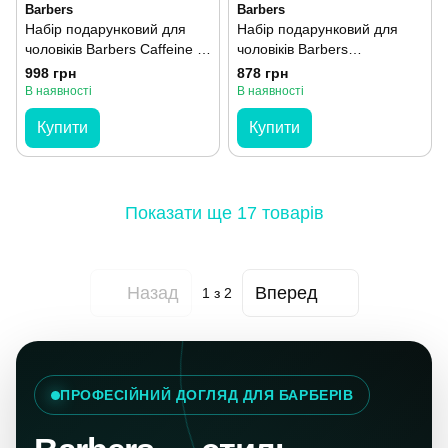
Barbers
Barbers
Набір подарунковий для
Набір подарунковий для
чоловіків Barbers Caffeine &
чоловіків Barbers
Lemongrass
Sandalwood & Grapefruit
998 грн
878 грн
В наявності
В наявності
Купити
Купити
Показати ще 17 товарів
Назад
Вперед
1
з 2
ПРОФЕСІЙНИЙ ДОГЛЯД ДЛЯ БАРБЕРІВ