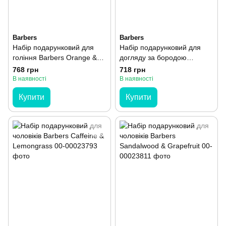
Barbers
Barbers
Набір подарунковий для
Набір подарунковий для
гоління Barbers Orange &
догляду за бородою
Amber
Barbers Ginger & Pink
768 грн
718 грн
Pepper
В наявності
В наявності
Купити
Купити