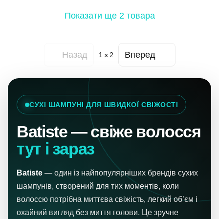
Показати ще 2 товара
Назад
Вперед
1
з 2
СУХІ ШАМПУНІ ДЛЯ ШВИДКОЇ СВІЖОСТІ
Batiste — свіже волосся
тут і зараз
Batiste
— один із найпопулярніших брендів сухих
шампунів, створений для тих моментів, коли
волоссю потрібна миттєва свіжість, легкий об’єм і
охайний вигляд без миття голови. Це зручне