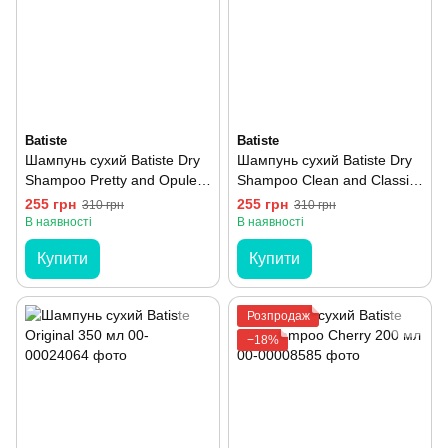
Batiste
Batiste
Шампунь сухий Batiste Dry
Шампунь сухий Batiste Dry
Shampoo Pretty and Opulent
Shampoo Clean and Classic
Oriental 200 мл
Original 200 мл
255 грн
255 грн
310 грн
310 грн
В наявності
В наявності
Купити
Купити
Розпродаж
−18%