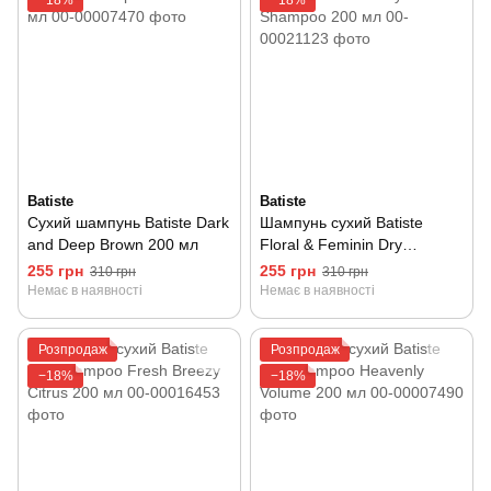
−18%
−18%
Batiste
Batiste
Сухий шампунь Batiste Dark
Шампунь сухий Batiste
and Deep Brown 200 мл
Floral & Feminin Dry
Shampoo 200 мл
255 грн
255 грн
310 грн
310 грн
Немає в наявності
Немає в наявності
Розпродаж
Розпродаж
−18%
−18%