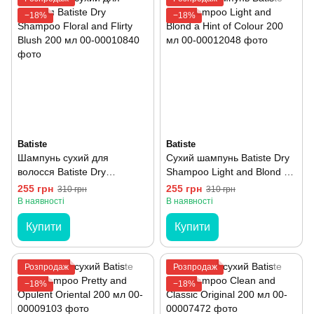
−18%
−18%
Batiste
Batiste
Шампунь сухий для
Сухий шампунь Batiste Dry
волосся Batiste Dry
Shampoo Light and Blond a
Shampoo Floral and Flirty
Hint of Colour 200 мл
255 грн
255 грн
310 грн
310 грн
Blush 200 мл
В наявності
В наявності
Купити
Купити
Розпродаж
Розпродаж
−18%
−18%