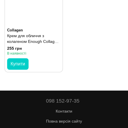
Collagen
Крем для обличчя з
колагеном Enough Collagen
Moisture Essential Cream 50
255 грн
мл
В наявності
Купити
098 152-97-35
Контакти
Повна версія сайту